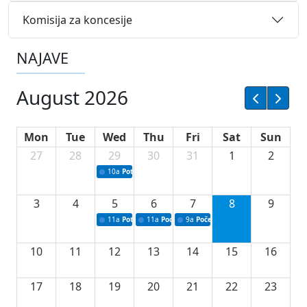
Komisija za koncesije
NAJAVE
August 2026
Mon
Tue
Wed
Thu
Fri
Sat
Sun
27
28
29
30
31
1
2
10a
Potpisivanje ugovora sa neprofitnim organizacijama
3
4
5
6
7
8
9
11a
Potpisivanje ugovora o stipendijama za srednjoškolce
11a
Podrška razvoju vodne infrastrukture u Tu
9a
Početak izgradnje nove fiskultur
10
11
12
13
14
15
16
17
18
19
20
21
22
23