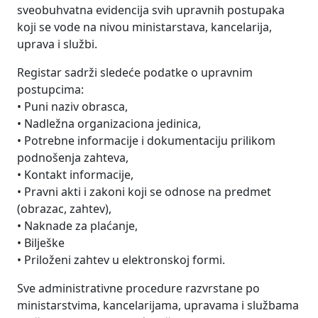
sveobuhvatna evidencija svih upravnih postupaka
koji se vode na nivou ministarstava, kancelarija,
uprava i službi.
Registar sadrži sledeće podatke o upravnim
postupcima:
• Puni naziv obrasca,
• Nadležna organizaciona jedinica,
• Potrebne informacije i dokumentaciju prilikom
podnošenja zahteva,
• Kontakt informacije,
• Pravni akti i zakoni koji se odnose na predmet
(obrazac, zahtev),
• Naknade za plaćanje,
• Bilješke
• Priloženi zahtev u elektronskoj formi.
Sve administrativne procedure razvrstane po
ministarstvima, kancelarijama, upravama i službama