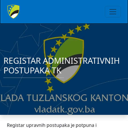
REGISTAR ADMINISTRATIVNIH
POSTUPAKA TK
Registar upravnih postupaka je potpuna i