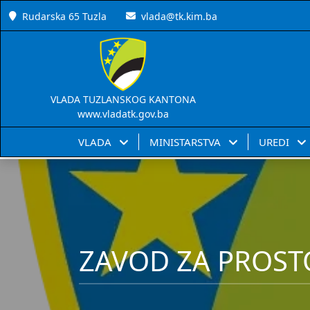
Rudarska 65 Tuzla
vlada@tk.kim.ba
VLADA TUZLANSKOG KANTONA
www.vladatk.gov.ba
VLADA
MINISTARSTVA
UREDI
ZAVOD ZA PROST