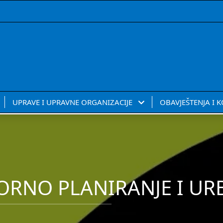
UPRAVE I UPRAVNE ORGANIZACIJE
OBAVJEŠTENJA I 
ORNO PLANIRANJE I U