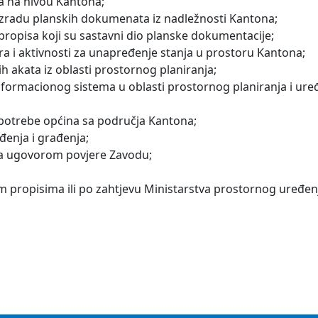
a na nivou Kantona;
 izradu planskih dokumenata iz nadležnosti Kantona;
ropisa koji su sastavni dio planske dokumentacije;
 i aktivnosti za unapređenje stanja u prostoru Kantona;
h akata iz oblasti prostornog planiranja;
nformacionog sistema u oblasti prostornog planiranja i ure
potrebe općina sa područja Kantona;
đenja i građenja;
ona ugovorom povjere Zavodu;
 propisima ili po zahtjevu Ministarstva prostornog uređenja