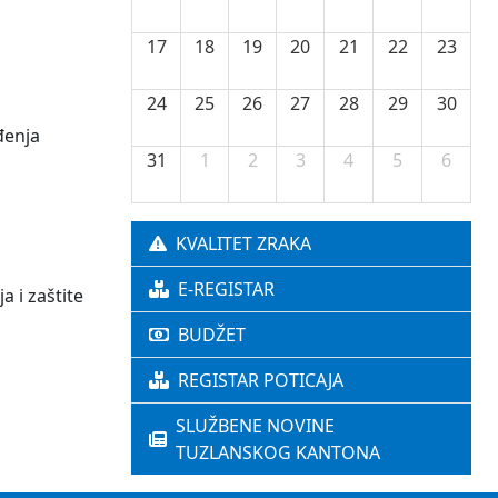
17
18
19
20
21
22
23
24
25
26
27
28
29
30
đenja
31
1
2
3
4
5
6
KVALITET ZRAKA
E-REGISTAR
 i zaštite
BUDŽET
REGISTAR POTICAJA
SLUŽBENE NOVINE
TUZLANSKOG KANTONA