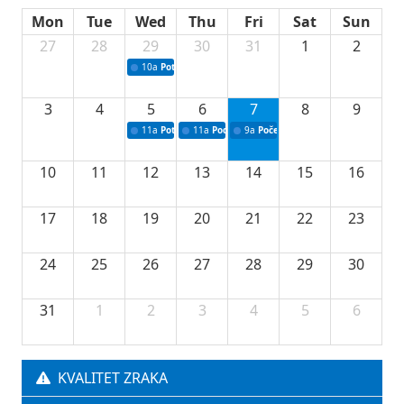
Mon
Tue
Wed
Thu
Fri
Sat
Sun
27
28
29
30
31
1
2
10a
Potpisivanje ugovora sa neprofitnim organizacijama
3
4
5
6
7
8
9
11a
Potpisivanje ugovora o stipendijama za srednjoškolce
11a
Podrška razvoju vodne infrastrukture u Tu
9a
Početak izgradnje nove fiskultur
10
11
12
13
14
15
16
17
18
19
20
21
22
23
24
25
26
27
28
29
30
31
1
2
3
4
5
6
KVALITET ZRAKA