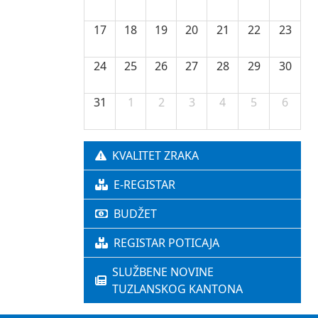
17
18
19
20
21
22
23
24
25
26
27
28
29
30
31
1
2
3
4
5
6
KVALITET ZRAKA
E-REGISTAR
BUDŽET
REGISTAR POTICAJA
SLUŽBENE NOVINE
TUZLANSKOG KANTONA