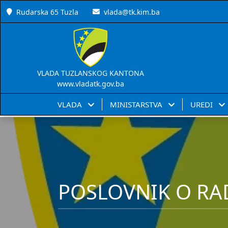
Rudarska 65 Tuzla
vlada@tk.kim.ba
VLADA TUZLANSKOG KANTONA
www.vladatk.gov.ba
VLADA
MINISTARSTVA
UREDI
POSLOVNIK O RA