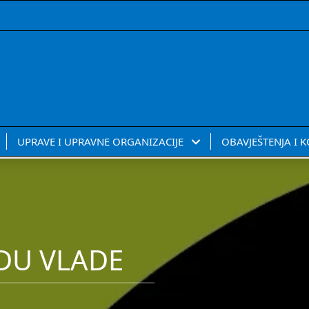
UPRAVE I UPRAVNE ORGANIZACIJE
OBAVJEŠTENJA I 
DU VLADE