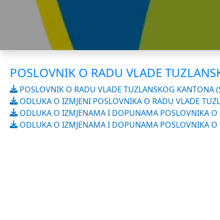
POSLOVNIK O RADU VLADE TUZLAN
POSLOVNIK O RADU VLADE TUZLANSKOG KANTONA (S
ODLUKA O IZMJENI POSLOVNIKA O RADU VLADE TUZL
ODLUKA O IZMJENAMA I DOPUNAMA POSLOVNIKA O R
ODLUKA O IZMJENAMA I DOPUNAMA POSLOVNIKA O