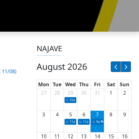
NAJAVE
August 2026
11/08)
Mon
Tue
Wed
Thu
Fri
Sat
Sun
27
28
29
30
31
1
2
10a
Potpisivanje ugovora sa neprofitnim or
3
4
5
6
7
8
9
11a
Potpisivanje ugovora o stipendijama za 
11a
Podrška razvoju vodne infrastr
9a
Početak izgradnje nove f
10
11
12
13
14
15
16