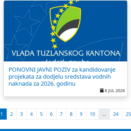
PONOVNI JAVNI POZIV za kandidovanje
projekata za dodjelu sredstava vodnih
naknada za 2026. godinu
8 JUL 2026
1
2
3
4
5
6
7
8
9
10
...
24
25