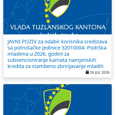
JAVNI POZIV za odabir korisnika sredstava
sa potrošačke jedinice 32010004- Podrška
mladima u 2026. godini za
subvencioniranje kamata namjenskih
kredita za stambeno zbrinjavanje mladih
26 JUL 2026