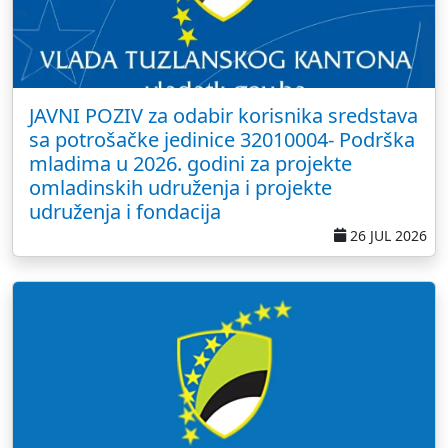
JAVNI POZIV za odabir korisnika sredstava
sa potrošačke jedinice 32010004- Podrška
mladima u 2026. godini za projekte
omladinskih udruženja i projekte
udruženja i fondacija
26 JUL 2026