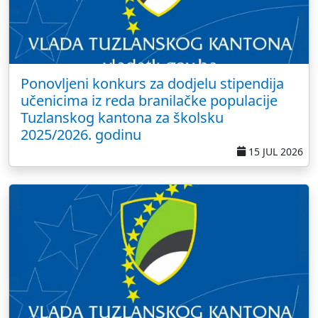
Ponovljeni konkurs za dodjelu stipendija
učenicima iz reda branilačke populacije
Tuzlanskog kantona za školsku
2025/2026. godinu
15 JUL 2026