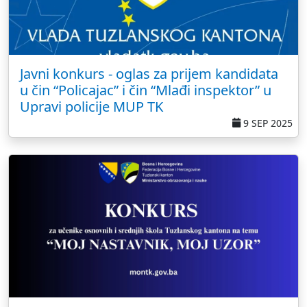
Javni konkurs - oglas za prijem kandidata
u čin “Policajac” i čin “Mlađi inspektor” u
Upravi policije MUP TK
9 SEP 2025