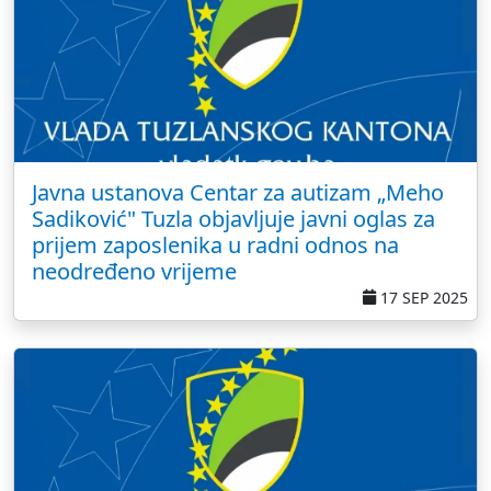
Javna ustanova Centar za autizam „Meho
Sadiković" Tuzla objavljuje javni oglas za
prijem zaposlenika u radni odnos na
neodređeno vrijeme
17 SEP 2025