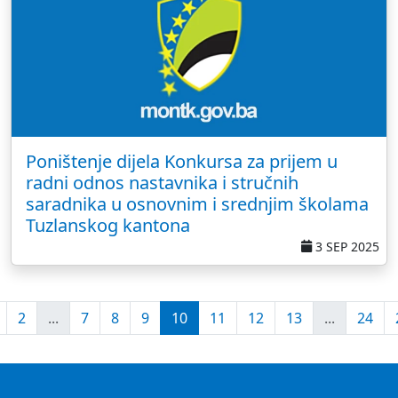
Poništenje dijela Konkursa za prijem u
radni odnos nastavnika i stručnih
saradnika u osnovnim i srednjim školama
Tuzlanskog kantona
3 SEP 2025
2
...
7
8
9
10
11
12
13
...
24