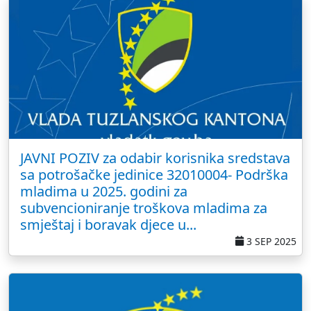
JAVNI POZIV za odabir korisnika sredstava
sa potrošačke jedinice 32010004- Podrška
mladima u 2025. godini za
subvencioniranje troškova mladima za
smještaj i boravak djece u...
3 SEP 2025