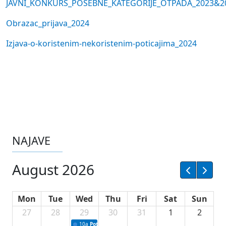
JAVNI_KONKURS_POSEBNE_KATEGORIJE_OTPADA_2023&2
Obrazac_prijava_2024
Izjava-o-koristenim-nekoristenim-poticajima_2024
NAJAVE
August 2026
Mon
Tue
Wed
Thu
Fri
Sat
Sun
27
28
29
30
31
1
2
10a
Potpisivanje ugovora sa neprofitnim organizacijama