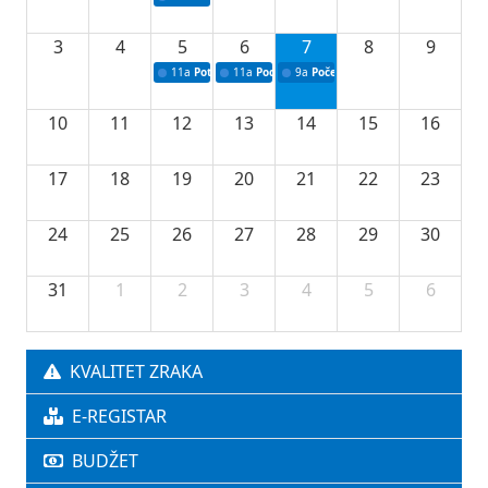
3
4
5
6
7
8
9
11a
Potpisivanje ugovora o stipendijama za srednjoškolce
11a
Podrška razvoju vodne infrastrukture u Tu
9a
Početak izgradnje nove fiskultur
10
11
12
13
14
15
16
17
18
19
20
21
22
23
24
25
26
27
28
29
30
31
1
2
3
4
5
6
KVALITET ZRAKA
E-REGISTAR
BUDŽET