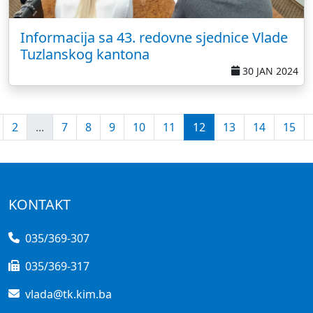
Informacija sa 43. redovne sjednice Vlade
Tuzlanskog kantona
30 JAN 2024
2
...
7
8
9
10
11
12
13
14
15
KONTAKT
035/369-307
035/369-317
vlada@tk.kim.ba