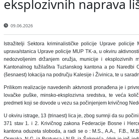
eksplozivnih naprava li
09.06.2026
Istražitelji Sektora kriminalističke policije Uprave polici
uprava/stanica Uprave policije MUP TK-a, u okviru aktivnosti n
nedozvoljenim držanjem oružja, municije i eksplozivnih m
Kantonalnog tužilaštva Tuzlanskog kantona a po Naredbi Op
(šesnaest) lokacija na području Kalesije i Živinica, te u sar
Prilikom realizacije navedenih aktvnosti pronađena je i priv
lovačke puške, minsko-eksplozivna sredstva, te veća količina
predmeti koji se dovode u vezu sa počinjenjem krivičnog
Nedo
U okviru istrage, 13 (trinaest) lica je, zbog sumnji da su
počini
371 stav 1. i 2. Krivičnog zakona Federacije Bosne i Her
kantona oduzeta sloboda, a radi se o : M.S., A.A.,
F.B., M.B
Osmaka, N.G. iz Bratunca i N.R. iz Šekovića, (dok je još je