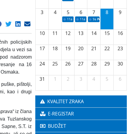
3
4
5
6
7
8
9
11a
Potpisivanje ugovora o stipendijama za 
11a
Podrška razvoju vodne infrastr
9a
Početak izgradnje nove f
10
11
12
13
14
15
16
nih policijskih
17
18
19
20
21
22
23
 djela u vezi sa
i pod nadzorom
24
25
26
27
28
29
30
tresanje na 16
 i Osmaka.
31
1
2
3
4
5
6
uške, pištolji,
ni, kao i drugi
KVALITET ZRAKA
aprava“ iz člana
E-REGISTAR
tva Tuzlanskog
BUDŽET
z Sapne, S.T. iz
metu, ali se od