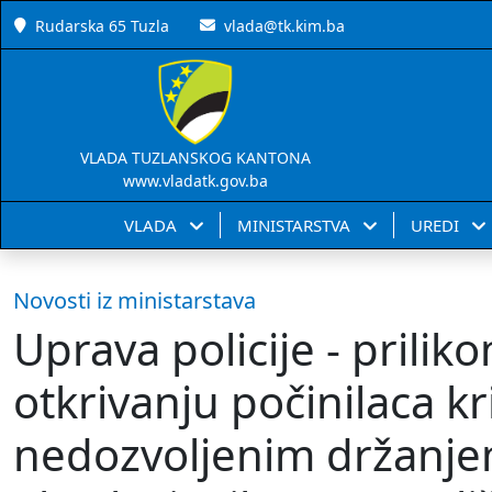
Rudarska 65 Tuzla
vlada@tk.kim.ba
VLADA TUZLANSKOG KANTONA
www.vladatk.gov.ba
VLADA
MINISTARSTVA
UREDI
Novosti iz ministarstava
Uprava policije - prilik
otkrivanju počinilaca kri
nedozvoljenim držanjem