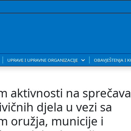
UPRAVE I UPRAVNE ORGANIZACIJE
OBAVJEŠTENJA I 
om aktivnosti na sprečava
vičnih djela u vezi sa
 oružja, municije i