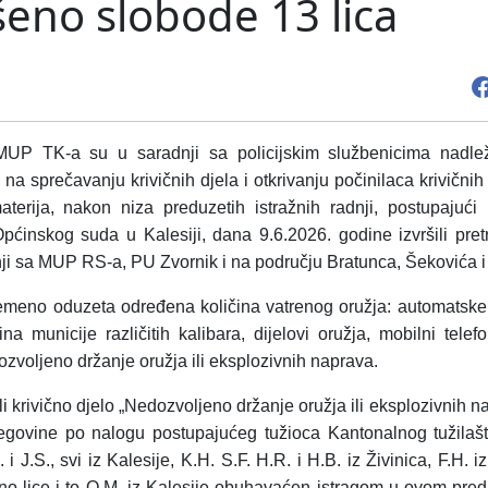
šeno slobode 13 lica
je MUP TK-a su u saradnji sa policijskim službenicima nadlež
a sprečavanju krivičnih djela i otkrivanju počinilaca krivičnih
aterija, nakon niza preduzetih istražnih radnji, postupajuć
ćinskog suda u Kalesiji, dana 9.6.2026. godine izvršili pre
adnji sa MUP RS-a, PU Zvornik i na području Bratunca, Šekovića
remeno oduzeta određena količina vatrenog oružja: automatske p
 municije različitih kalibara, dijelovi oružja, mobilni telefo
zvoljeno držanje oružja ili eksplozivnih naprava.
li krivično djelo „Nedozvoljeno držanje oružja ili eksplozivnih n
cegovine po nalogu postupajućeg tužioca Kantonalnog tužilaš
. i J.S., svi iz Kalesije, K.H. S.F. H.R. i H.B. iz Živinica, F.H. i
dno lice i to O.M. iz Kalesije obuhavaćen istragom u ovom pred