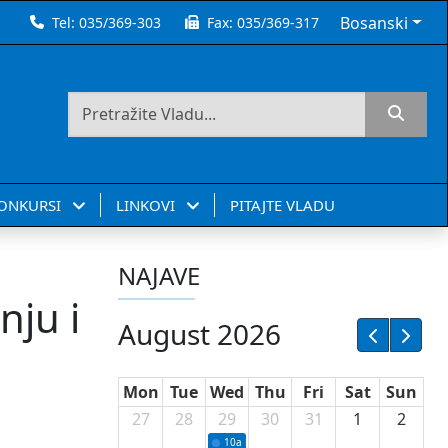
Bosanski
Tel:
035/369-303
Fax:
035/369-317
KONKURSI
LINKOVI
PITAJTE VLADU
NAJAVE
nju i
August 2026
Mon
Tue
Wed
Thu
Fri
Sat
Sun
27
28
29
30
31
1
2
10a
Potpisivanje ugovora sa neprofitnim or