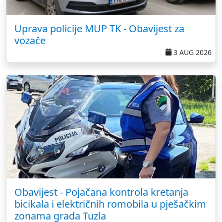
Uprava policije MUP TK - Obavijest za
vozače
3 AUG 2026
Obavijest - Pojačana kontrola kretanja
bicikala i električnih romobila u pješačkim
zonama grada Tuzla