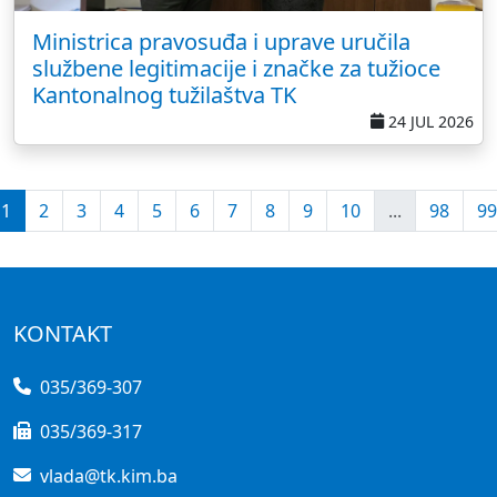
Ministrica pravosuđa i uprave uručila
službene legitimacije i značke za tužioce
Kantonalnog tužilaštva TK
24 JUL 2026
1
2
3
4
5
6
7
8
9
10
...
98
99
KONTAKT
035/369-307
035/369-317
vlada@tk.kim.ba