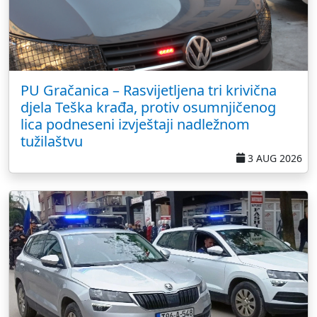
PU Gračanica – Rasvijetljena tri krivična
djela Teška krađa, protiv osumnjičenog
lica podneseni izvještaji nadležnom
tužilaštvu
3 AUG 2026