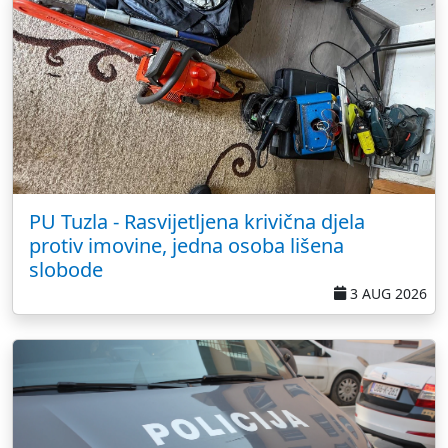
PU Tuzla - Rasvijetljena krivična djela
protiv imovine, jedna osoba lišena
slobode
3 AUG 2026