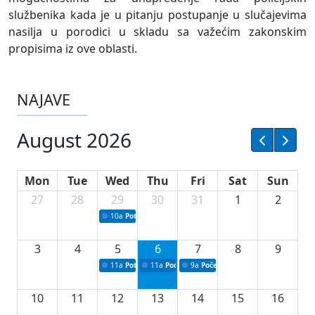
službenika kada je u pitanju postupanje u slučajevima
nasilja u porodici u skladu sa važećim zakonskim
propisima iz ove oblasti.
NAJAVE
August 2026
Mon
Tue
Wed
Thu
Fri
Sat
Sun
27
28
29
30
31
1
2
10a
Potpisivanje ugovora sa neprofitnim organizacijama
3
4
5
6
7
8
9
11a
Potpisivanje ugovora o stipendijama za srednjoškolce
11a
Podrška razvoju vodne infrastrukture u Tu
9a
Početak izgradnje nove fiskultur
10
11
12
13
14
15
16