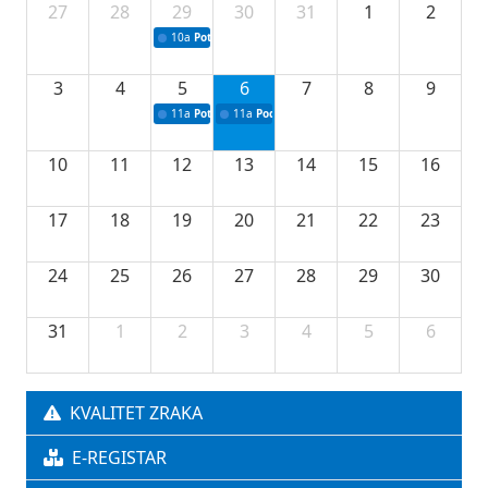
27
28
29
30
31
1
2
10a
Potpisivanje ugovora sa neprofitnim organizacijama
3
4
5
6
7
8
9
11a
Potpisivanje ugovora o stipendijama za srednjoškolce
11a
Podrška razvoju vodne infrastrukture u Tu
10
11
12
13
14
15
16
17
18
19
20
21
22
23
24
25
26
27
28
29
30
31
1
2
3
4
5
6
KVALITET ZRAKA
E-REGISTAR