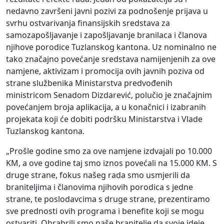
nedavno završeni javni pozivi za podnošenje prijava u
svrhu ostvarivanja finansijskih sredstava za
samozapošljavanje i zapošljavanje branilaca i članova
njihove porodice Tuzlanskog kantona. Uz nominalno ne
tako značajno povećanje sredstava namijenjenih za ove
namjene, aktivizam i promocija ovih javnih poziva od
strane službenika Ministarstva predvođenih
ministricom Senadom Dizdarević, polučio je značajnim
povećanjem broja aplikacija, a u konačnici i izabranih
projekata koji će dobiti podršku Ministarstva i Vlade
Tuzlanskog kantona.
„Prošle godine smo za ove namjene izdvajali po 10.000
KM, a ove godine taj smo iznos povećali na 15.000 KM. S
druge strane, fokus našeg rada smo usmjerili da
braniteljima i članovima njihovih porodica s jedne
strane, te poslodavcima s druge strane, prezentiramo
sve prednosti ovih programa i benefite koji se mogu
ostvariti. Ohrabrili smo naše branitelje da svoje ideje