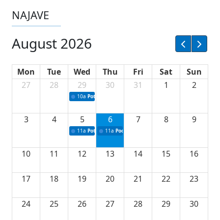
NAJAVE
August 2026
Mon
Tue
Wed
Thu
Fri
Sat
Sun
27
28
29
30
31
1
2
10a
Potpisivanje ugovora sa neprofitnim organizacijama
3
4
5
6
7
8
9
11a
Potpisivanje ugovora o stipendijama za srednjoškolce
11a
Podrška razvoju vodne infrastrukture u Tu
10
11
12
13
14
15
16
17
18
19
20
21
22
23
24
25
26
27
28
29
30