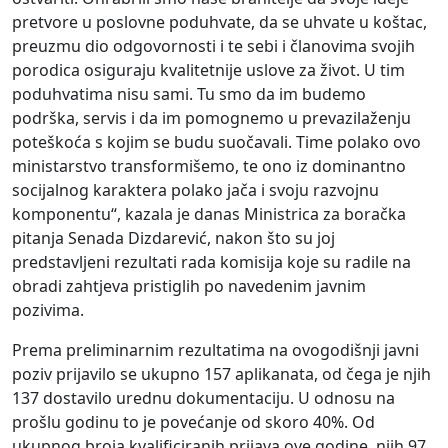
pretvore u poslovne poduhvate, da se uhvate u koštac,
preuzmu dio odgovornosti i te sebi i članovima svojih
porodica osiguraju kvalitetnije uslove za život. U tim
poduhvatima nisu sami. Tu smo da im budemo
podrška, servis i da im pomognemo u prevazilaženju
poteškoća s kojim se budu suočavali. Time polako ovo
ministarstvo transformišemo, te ono iz dominantno
socijalnog karaktera polako jača i svoju razvojnu
komponentu“, kazala je danas Ministrica za boračka
pitanja Senada Dizdarević, nakon što su joj
predstavljeni rezultati rada komisija koje su radile na
obradi zahtjeva pristiglih po navedenim javnim
pozivima.
Prema preliminarnim rezultatima na ovogodišnji javni
poziv prijavilo se ukupno 157 aplikanata, od čega je njih
137 dostavilo urednu dokumentaciju. U odnosu na
prošlu godinu to je povećanje od skoro 40%. Od
ukupnog broja kvalificiranih prijava ove godine, njih 97