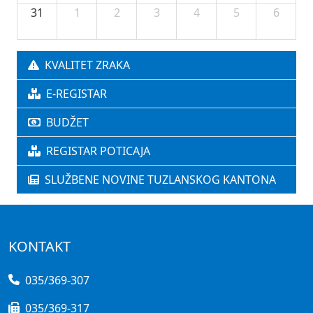
31
1
2
3
4
5
6
KVALITET ZRAKA
E-REGISTAR
BUDŽET
REGISTAR POTICAJA
SLUŽBENE NOVINE TUZLANSKOG KANTONA
KONTAKT
035/369-307
035/369-317