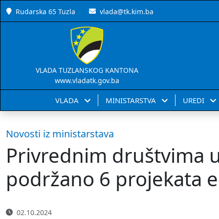
Rudarska 65 Tuzla
vlada@tk.kim.ba
VLADA TUZLANSKOG KANTONA
www.vladatk.gov.ba
VLADA
MINISTARSTVA
UREDI
Novosti iz ministarstava
Privrednim društvima u
podržano 6 projekata e
02.10.2024