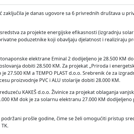
ić zaključila je danas ugovore sa 6 privrednih društava u pr
 sredstva za projekte energijske efikasnosti (izgradnju solar
ivatne poduzetnike koji obavljaju djelatnost i realiziraju p
otonaponske elektrane Eminal 2 dodijeljeno je 28.500 KM d
poslovanja dobiti 28.500 KM. Za projekat „Priroda i energets
 je 27.500 KM a TEMPO PLAST d.o.o. Srebrenik će za izgrad
cesu proizvodnje PVC i ALU stolarije dobiti 28.000 KM.
eduzeću KAKEŠ d.o.o. Živinice za projekat oblaganja vanjsk
9.000 KM dok je za solarnu elektranu 27.000 KM dodijeljen
su podržani prošle godine, čime se želi omogućiti pristup sr
 TK.