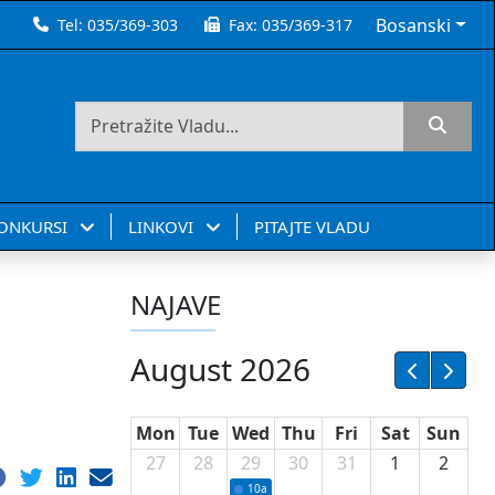
Bosanski
Tel:
035/369-303
Fax:
035/369-317
KONKURSI
LINKOVI
PITAJTE VLADU
NAJAVE
August 2026
Mon
Tue
Wed
Thu
Fri
Sat
Sun
27
28
29
30
31
1
2
10a
Potpisivanje ugovora sa neprofitnim or