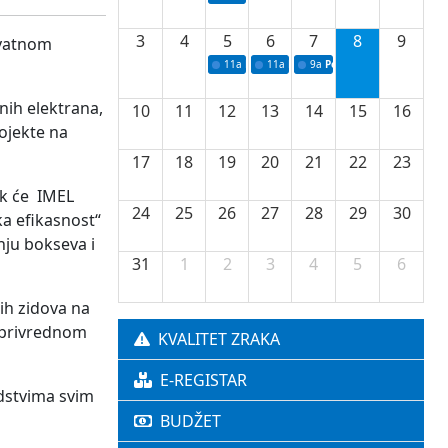
3
4
5
6
7
8
9
ivatnom
11a
Potpisivanje ugovora o stipendijama za 
11a
Podrška razvoju vodne infrastr
9a
Početak izgradnje nove f
nih elektrana,
10
11
12
13
14
15
16
rojekte na
17
18
19
20
21
22
23
ok će IMEL
24
25
26
27
28
29
30
ka efikasnost“
nju bokseva i
31
1
2
3
4
5
6
ih zidova na
o privrednom
KVALITET ZRAKA
E-REGISTAR
edstvima svim
BUDŽET