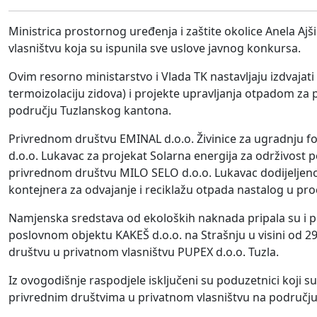
Ministrica prostornog uređenja i zaštite okolice Anela Ajš
vlasništvu koja su ispunila sve uslove javnog konkursa.
Ovim resorno ministarstvo i Vlada TK nastavljaju izdvajati
termoizolaciju zidova) i projekte upravljanja otpadom za pr
području Tuzlanskog kantona.
Privrednom društvu EMINAL d.o.o. Živinice za ugradnju f
d.o.o. Lukavac za projekat Solarna energija za održivost 
privrednom društvu MILO SELO d.o.o. Lukavac dodijeljeno
kontejnera za odvajanje i reciklažu otpada nastalog u pro
Namjenska sredstava od ekoloških naknada pripala su i pr
poslovnom objektu KAKEŠ d.o.o. na Strašnju u visini od 2
društvu u privatnom vlasništvu PUPEX d.o.o. Tuzla.
Iz ovogodišnje raspodjele isključeni su poduzetnici koji 
privrednim društvima u privatnom vlasništvu na području