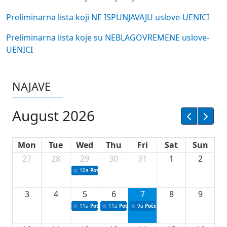
Preliminarna lista koji NE ISPUNJAVAJU uslove-UENICI
Preliminarna lista koje su NEBLAGOVREMENE uslove-
UENICI
NAJAVE
August 2026
Mon
Tue
Wed
Thu
Fri
Sat
Sun
27
28
29
30
31
1
2
10a
Potpisivanje ugovora sa neprofitnim organizacijama
3
4
5
6
7
8
9
11a
Potpisivanje ugovora o stipendijama za srednjoškolce
11a
Podrška razvoju vodne infrastrukture u Tu
9a
Početak izgradnje nove fiskultur