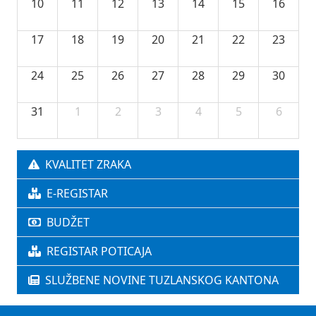
10
11
12
13
14
15
16
17
18
19
20
21
22
23
24
25
26
27
28
29
30
31
1
2
3
4
5
6
KVALITET ZRAKA
E-REGISTAR
BUDŽET
REGISTAR POTICAJA
SLUŽBENE NOVINE TUZLANSKOG KANTONA