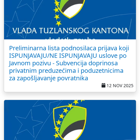
Preliminarna lista podnosilaca prijava koji
ISPUNJAVAJU/NE ISPUNJAVAJU uslove po
Javnom pozivu - Subvencija doprinosa
privatnim preduzećima i poduzetnicima
za zapošljavanje povratnika
12 NOV 2025