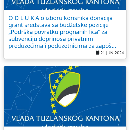
O D L U K A o izboru korisnika donacija
grant sredstava sa budžetske pozicije
„Podrška povratku prognanih lica“ za
subvenciju doprinosa privatnim
preduzećima i poduzetnicima za zapoš...
21 JUN 2024