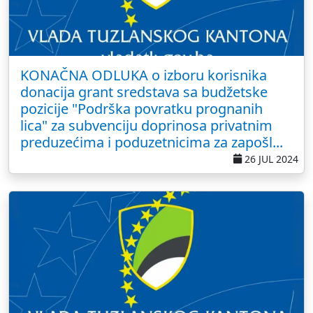
KONAČNA ODLUKA o izboru korisnika
donacija grant sredstava sa budžetske
pozicije "Podrška povratku prognanih
lica" za subvenciju doprinosa privatnim
preduzećima i poduzetnicima za zapošl...
26 JUL 2024