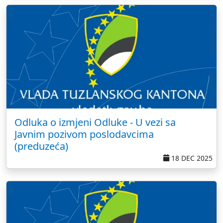
Odluka o izmjeni Odluke - U vezi sa
Javnim pozivom poslodavcima
(preduzeća)
18 DEC 2025