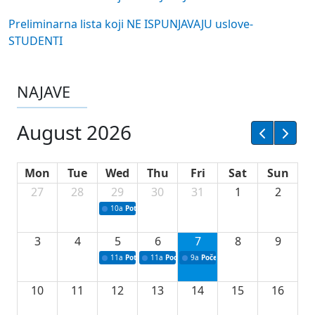
Preliminarna lista koji NE ISPUNJAVAJU uslove-
STUDENTI
NAJAVE
August 2026
Mon
Tue
Wed
Thu
Fri
Sat
Sun
27
28
29
30
31
1
2
10a
Potpisivanje ugovora sa neprofitnim organizacijama
3
4
5
6
7
8
9
11a
Potpisivanje ugovora o stipendijama za srednjoškolce
11a
Podrška razvoju vodne infrastrukture u Tu
9a
Početak izgradnje nove fiskultur
10
11
12
13
14
15
16