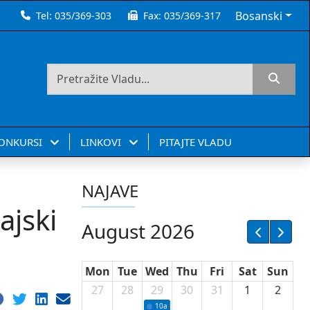
Bosanski
Tel:
035/369-303
Fax:
035/369-317
KONKURSI
LINKOVI
PITAJTE VLADU
NAJAVE
ajski
August 2026
Mon
Tue
Wed
Thu
Fri
Sat
Sun
27
28
29
30
31
1
2
10a
Potpisivanje ugovora sa neprofitnim or