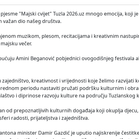
 pjesme "Majski cvijet" Tuzla 2026.uz mnogo emocija, koji j
h važan dio našeg društva.
unjenom muzikom, plesom, recitacijama i kreativnim nastup
 majsku večer.
upućuju Amini Beganović pobjednici ovogodišnjeg festivala a
ajedništvo, kreativnost i vrijednosti koje želimo razvijati 
 narednom periodu nastaviti pružati podršku kulturnim i ob
aralaštvo i diprinose razvoju kulture na području Tuzlanskog 
dan od prepoznatljivih kulturnih događaja koji okuplja djecu, 
eri radosti, prijateljstva i zajedništva.
antona minister Damir Gazdić je uputio najiskrenije čestitk