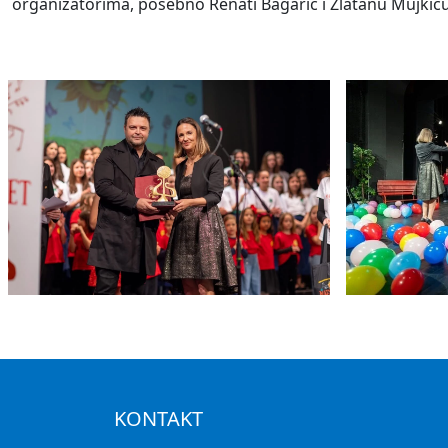
organizatorima, posebno Renati Bagarić i Zlatanu Mujkiću 
KONTAKT