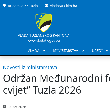
Rudarska 65 Tuzla
vlada@tk.kim.ba
VLADA TUZLANSKOG KANTONA
www.vladatk.gov.ba
VLADA
MINISTARSTVA
UREDI
Novosti iz ministarstava
Održan Međunarodni fes
cvijet” Tuzla 2026
20.05.2026