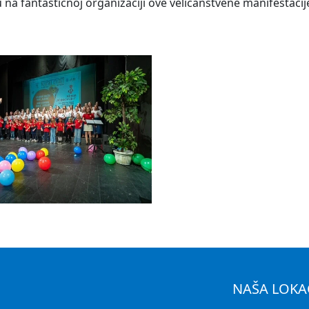
na fantastičnoj organizaciji ove veličanstvene manifestacij
NAŠA LOKA