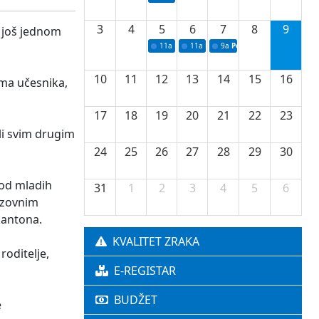
3
4
5
6
7
8
9
e još jednom
11a
Potpisivanje ugovora o stipendijama za 
11a
Podrška razvoju vodne infrastr
9a
Početak izgradnje nove f
10
11
12
13
14
15
16
ima učesnika,
17
18
19
20
21
22
23
li svim drugim
24
25
26
27
28
29
30
kod mladih
31
1
2
3
4
5
6
razovnim
kantona.
KVALITET ZRAKA
roditelje,
E-REGISTAR
BUDŽET
e