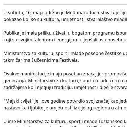
U subotu, 16. maja održan je Međunarodni festival dječije
pokazao koliko su kultura, umjetnost i stvaralaštvo mladi
Publika je imala priliku uživati u bogatom programu isp
koji su svojim talentom i energijom uljepšali ovu posebnu
Ministarstvo za kulturu, sport i mlade posebne čestitke 
takmičarima I učesnicima Festivala.
Ovakve manifestacije imaju poseban značaj jer promovišu z
generacija. Ministarstvo za kulturu, sport i mlade će i u
sadržajima koji njeguju tradiciju, umjetnost i dječije stv
"Majski cvijet" je i ove godine potvrdio svoj značaj kao je
nastavnike i ljubitelje umjetnosti iz cijelog regiona u atmosf
U ime Ministarstva za kulturu, sport i mlade Tuzlanskog k