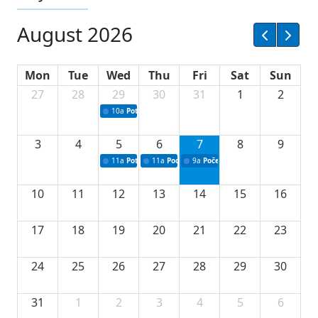
August 2026
Mon
Tue
Wed
Thu
Fri
Sat
Sun
27
28
29
30
31
1
2
10a
Potpisivanje ugovora sa neprofitnim organizacijama
3
4
5
6
7
8
9
11a
Potpisivanje ugovora o stipendijama za srednjoškolce
11a
Podrška razvoju vodne infrastrukture u Tu
9a
Početak izgradnje nove fiskultur
10
11
12
13
14
15
16
17
18
19
20
21
22
23
24
25
26
27
28
29
30
31
1
2
3
4
5
6