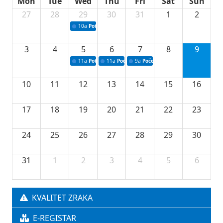
Mon
Tue
Wed
Thu
Fri
Sat
Sun
27
28
29
30
31
1
2
10a
Potpisivanje ugovora sa neprofitnim organizacijama
3
4
5
6
7
8
9
11a
Potpisivanje ugovora o stipendijama za srednjoškolce
11a
Podrška razvoju vodne infrastrukture u Tu
9a
Početak izgradnje nove fiskultur
10
11
12
13
14
15
16
17
18
19
20
21
22
23
24
25
26
27
28
29
30
31
1
2
3
4
5
6
KVALITET ZRAKA
E-REGISTAR