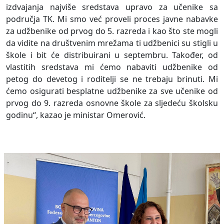
izdvajanja najviše sredstava upravo za učenike sa
područja TK. Mi smo već proveli proces javne nabavke
za udžbenike od prvog do 5. razreda i kao što ste mogli
da vidite na društvenim mrežama ti udžbenici su stigli u
škole i bit će distribuirani u septembru. Također, od
vlastitih sredstava mi ćemo nabaviti udžbenike od
petog do devetog i roditelji se ne trebaju brinuti. Mi
ćemo osigurati besplatne udžbenike za sve učenike od
prvog do 9. razreda osnovne škole za sljedeću školsku
godinu“, kazao je ministar Omerović.