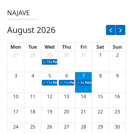
NAJAVE
August 2026
Mon
Tue
Wed
Thu
Fri
Sat
Sun
27
28
29
30
31
1
2
10a
Potpisivanje ugovora sa neprofitnim organizacijama
3
4
5
6
7
8
9
11a
Potpisivanje ugovora o stipendijama za srednjoškolce
11a
Podrška razvoju vodne infrastrukture u Tu
9a
Početak izgradnje nove fiskultur
10
11
12
13
14
15
16
17
18
19
20
21
22
23
24
25
26
27
28
29
30