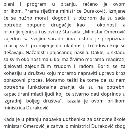
plani i program u pitanju, rečeno je ovom
prilikom. Prema riječima ministrice Duraković, izmjene
će se nužno morati dogoditi s obzirom da su sada
potrebe potpuno drugačije kao i okolnosti a
promijenjeni su i uslovi tržišta rada. „Ministar Omerović
zajedno sa svojim saradnicima uistinu je prepoznao
značaj svih promijenjenih okolnosti, trendova koji se
dešavaju. Nažalost i pojačanog nasilja. Dakle, u skladu
sa svim okolnostima u kojima živimo moramo reagirati,
djelovati zajedničkim trudom i radom. Boriti se za
koheziju u društvu koju moramo napraviti upravo kroz
obrazovni proces. Moramo težiti ka tome da su nam
potrebna funkcionalna znanja, da su na potrebni
kapacitirani mladi ljudi koji će stvarno dati doprinos u
izgradnji boljeg društva“, kazala je ovom prilikom
ministrica Duraković.
Kada je u pitanju nabavka udžbenika za osnovne škole
ministar Omerović je zahvalio ministrici Duraković zbog