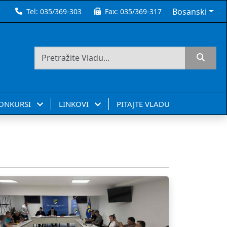
Bosanski
Tel:
035/369-303
Fax:
035/369-317
KONKURSI
LINKOVI
PITAJTE VLADU