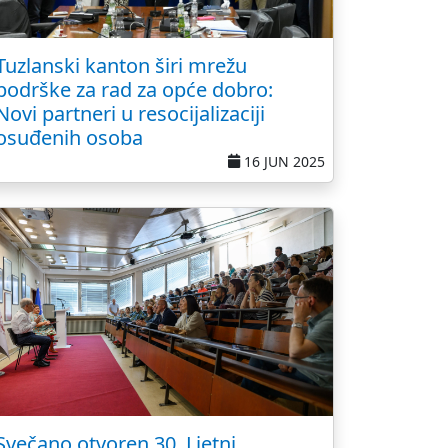
Tuzlanski kanton širi mrežu
podrške za rad za opće dobro:
Novi partneri u resocijalizaciji
osuđenih osoba
16 JUN 2025
Svečano otvoren 30. Ljetni