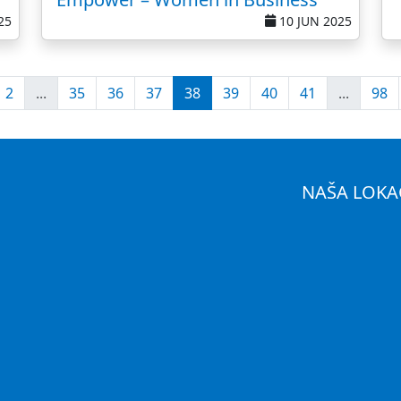
25
10 JUN 2025
2
...
35
36
37
38
39
40
41
...
98
NAŠA LOKA