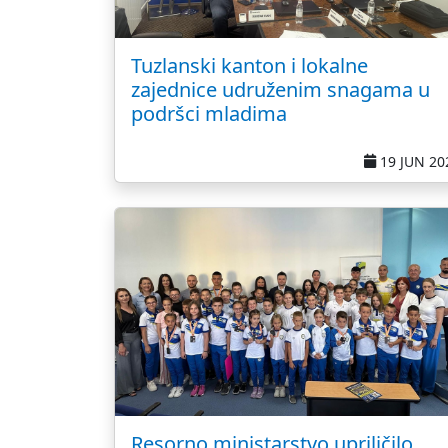
Tuzlanski kanton i lokalne
zajednice udruženim snagama u
podršci mladima
19 JUN 20
Resorno ministarstvo upriličilo