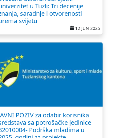
univerzitet u Tuzli: Tri decenije
znanja, saradnje i otvorenosti
prema svijetu
12 JUN 2025
JAVNI POZIV za odabir korisnika
sredstava sa potrošačke jedinice
32010004- Podrška mladima u
2025. godini za projekte