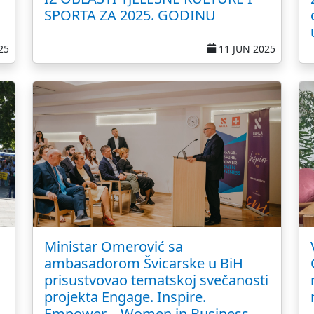
SPORTA ZA 2025. GODINU
25
11 JUN 2025
Ministar Omerović sa
ambasadorom Švicarske u BiH
prisustvovao tematskoj svečanosti
projekta Engage. Inspire.
Empower – Women in Business