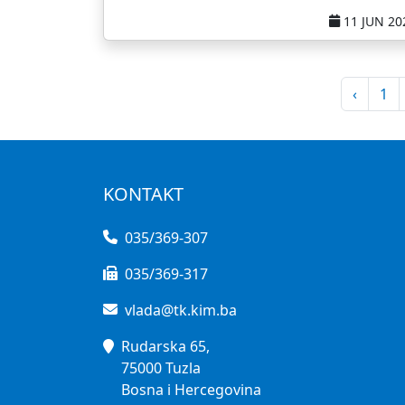
11 JUN 20
‹
1
KONTAKT
035/369-307
035/369-317
vlada@tk.kim.ba
Rudarska 65,
75000 Tuzla
Bosna i Hercegovina