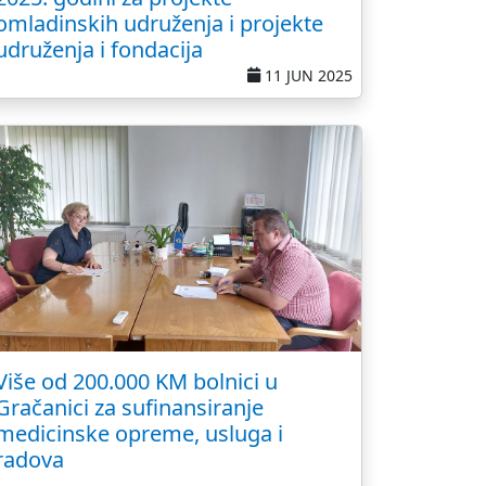
omladinskih udruženja i projekte
udruženja i fondacija
11 JUN 2025
Više od 200.000 KM bolnici u
Gračanici za sufinansiranje
medicinske opreme, usluga i
radova