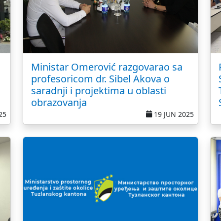
Ministar Omerović razgovarao sa
profesoricom dr. Sibel Akova o
saradnji i projektima u oblasti
obrazovanja
25
19 JUN 2025