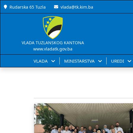
Rudarska 65 Tuzla
vlada@tk.kim.ba
VLADA TUZLANSKOG KANTONA
www.vladatk.gov.ba
VLADA
MINISTARSTVA
UREDI