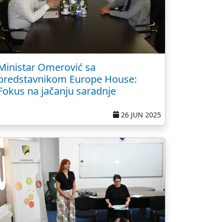
Ministar Omerović sa
predstavnikom Europe House:
Fokus na jačanju saradnje
26 JUN 2025