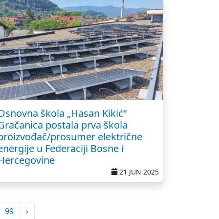
Osnovna škola „Hasan Kikić“
Gračanica postala prva škola
proizvođač/prosumer električne
energije u Federaciji Bosne i
Hercegovine
21 JUN 2025
99
›