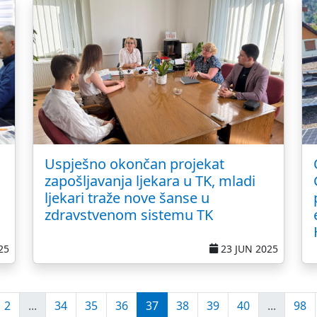
Uspješno okončan projekat
zapošljavanja ljekara u TK, mladi
ljekari traže nove šanse u
zdravstvenom sistemu TK
25
23 JUN 2025
2
...
34
35
36
37
38
39
40
...
98