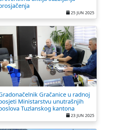
prosjačenja
25 JUN 2025
Gradonačelnik Gračanice u radnoj
posjeti Ministarstvu unutrašnjih
poslova Tuzlanskog kantona
23 JUN 2025