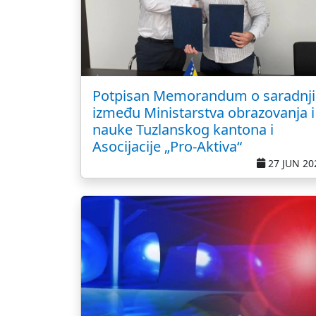
Potpisan Memorandum o saradnji
između Ministarstva obrazovanja i
nauke Tuzlanskog kantona i
Asocijacije „Pro-Aktiva“
27 JUN 20