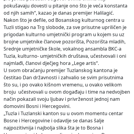
pokušavaju dovesti u pitanje ono što je veća konstanta
od njih samih“, kazao je danas premijer Halilagić.
Nakon što je defile, od Bosanskog kulturnog centra u
Tuzli stigao na Trg slobode, za sve prisutne upriličen je
prigodan kulturno umjetnički program u kojem su uz
brojne umjetnike članove pozorišta, Pozorišta mladih,
Srednje umjetničke škole, vokalnog ansambla BKC-a
Tuzla, kulturno- umjetničkih društava, učestvovali i oni
najmlađi, članovi dječjeg hora „Lege artis“.
U svom obraćanju premijer Tuzlanskog kantona je
čestitao Dan državnosti i zahvalio se svim prisutnima
što su, i po ovako kišnom vremenu, u ovako velikom
broju učestvovali u ovom događaju i time na nedvojben
način pokazali svoju ljubav i privrženost jednoj nam
domovini Bosni i Hercegovini.
„Tuzla i Tuzlanski kanton su u ovom momentu centar
Bosne i Hercegovine i odavdje se danas šalje
najpozitivnija i najbolja slika šta je to Bosna i