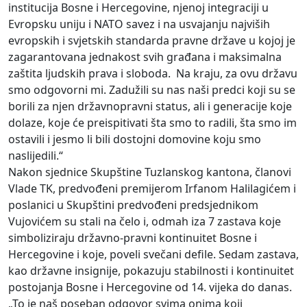
institucija Bosne i Hercegovine, njenoj integraciji u
Evropsku uniju i NATO savez i na usvajanju najviših
evropskih i svjetskih standarda pravne države u kojoj je
zagarantovana jednakost svih građana i maksimalna
zaštita ljudskih prava i sloboda. Na kraju, za ovu državu
smo odgovorni mi. Zadužili su nas naši predci koji su se
borili za njen državnopravni status, ali i generacije koje
dolaze, koje će preispitivati šta smo to radili, šta smo im
ostavili i jesmo li bili dostojni domovine koju smo
naslijedili.“
Nakon sjednice Skupštine Tuzlanskog kantona, članovi
Vlade TK, predvođeni premijerom Irfanom Halilagićem i
poslanici u Skupštini predvođeni predsjednikom
Vujovićem su stali na čelo i, odmah iza 7 zastava koje
simboliziraju državno-pravni kontinuitet Bosne i
Hercegovine i koje, poveli svečani defile. Sedam zastava,
kao državne insignije, pokazuju stabilnosti i kontinuitet
postojanja Bosne i Hercegovine od 14. vijeka do danas.
„To je naš poseban odgovor svima onima koji