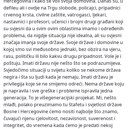
Hercegovina i kako se voli svoja domovina. Danas su, u
defileu ali i ovdje na Trgu slobode, policajci, pripadnici
crvenog krsta, civilne zaštite, vatrogasci, ljekari,
nastavnici i profesori, učenici i brojni drugi građani koji
su svjesni da u svim ovim oblastima imamo i određenih
problema, da nigdje situacija nije idealna, ali su svjesni
značaja imanja svoje države. Svoje države i domovine u
kojoj smo svi međusobno jednaki, bez obzira na vjeru,
rasu, političku ili bilo kakvu drugu pripadnost. Vole je i
poštuju. Imati državu nije nešto što se podrazumijeva.
Svjedočimo situaciji u svijetu koliko se nekome država
negira i šta su ljudi kada je nemaju. Imati državu je
privilegija koje se ne smijemo odreći. Nema države koju
je napravila i sve greške i probleme ispravila jedna
generacija. To je višegeneracijski projekat. Mi, nešto
mlađi, polako preuzimamo tu štafetu i svjetlost države
Bosne i Hercegovine ćemo nositi najbolje što znamo,
čuvajući njenu cjelovitost, nezavisnost, suverenost i
integritet, do vremena kada ćemo je predati nekoj