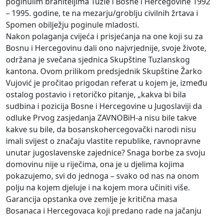
poginulim braniteljima Tuzle i Bosne i Hercegovine 1992
– 1995. godine, te na mezarju/groblju civilnih žrtava i
Spomen obilježju poginule mladosti.
Nakon polaganja cvijeća i prisjećanja na one koji su za
Bosnu i Hercegovinu dali ono najvrjednije, svoje živote,
održana je svečana sjednica Skupštine Tuzlanskog
kantona. Ovom prilikom predsjednik Skupštine Žarko
Vujović je pročitao prigodan referat u kojem je, između
ostalog postavio i retoričko pitanje, „kakva bi bila
sudbina i pozicija Bosne i Hercegovine u Jugoslaviji da
odluke Prvog zasjedanja ZAVNOBiH-a nisu bile takve
kakve su bile, da bosanskohercegovački narodi nisu
imali svijest o značaju vlastite republike, ravnopravne
unutar jugoslavenske zajednice? Snaga borbe za svoju
domovinu nije u riječima, ona je u djelima kojima
pokazujemo, svi do jednoga – svako od nas na onom
polju na kojem djeluje i na kojem mora učiniti više.
Garancija opstanka ove zemlje je kritična masa
Bosanaca i Hercegovaca koji predano rade na jačanju