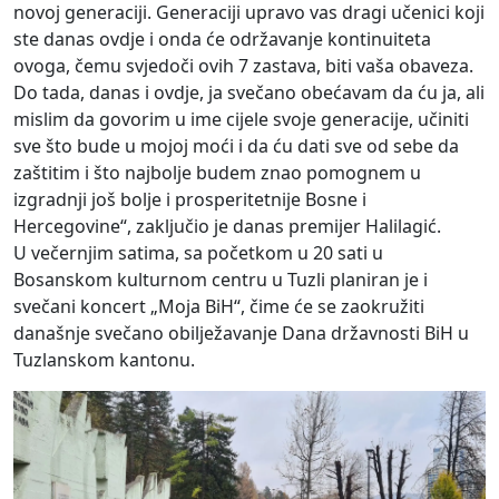
novoj generaciji. Generaciji upravo vas dragi učenici koji
ste danas ovdje i onda će održavanje kontinuiteta
ovoga, čemu svjedoči ovih 7 zastava, biti vaša obaveza.
Do tada, danas i ovdje, ja svečano obećavam da ću ja, ali
mislim da govorim u ime cijele svoje generacije, učiniti
sve što bude u mojoj moći i da ću dati sve od sebe da
zaštitim i što najbolje budem znao pomognem u
izgradnji još bolje i prosperitetnije Bosne i
Hercegovine“, zaključio je danas premijer Halilagić.
U večernjim satima, sa početkom u 20 sati u
Bosanskom kulturnom centru u Tuzli planiran je i
svečani koncert „Moja BiH“, čime će se zaokružiti
današnje svečano obilježavanje Dana državnosti BiH u
Tuzlanskom kantonu.