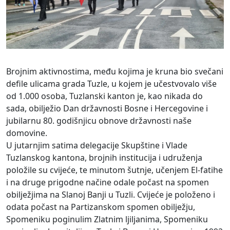
Brojnim aktivnostima, među kojima je kruna bio svečani
defile ulicama grada Tuzle, u kojem je učestvovalo više
od 1.000 osoba, Tuzlanski kanton je, kao nikada do
sada, obilježio Dan državnosti Bosne i Hercegovine i
jubilarnu 80. godišnjicu obnove državnosti naše
domovine.
U jutarnjim satima delegacije Skupštine i Vlade
Tuzlanskog kantona, brojnih institucija i udruženja
položile su cvijeće, te minutom šutnje, učenjem El-fatihe
i na druge prigodne načine odale počast na spomen
obilježjima na Slanoj Banji u Tuzli. Cvijeće je položeno i
odata počast na Partizanskom spomen obilježju,
Spomeniku poginulim Zlatnim ljiljanima, Spomeniku