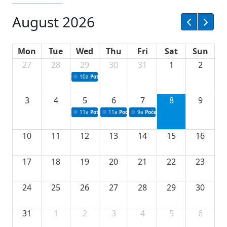
August 2026
Mon
Tue
Wed
Thu
Fri
Sat
Sun
27
28
29
30
31
1
2
10a
Potpisivanje ugovora sa neprofitnim organizacijama
3
4
5
6
7
8
9
11a
Potpisivanje ugovora o stipendijama za srednjoškolce
11a
Podrška razvoju vodne infrastrukture u Tu
9a
Početak izgradnje nove fiskultur
10
11
12
13
14
15
16
17
18
19
20
21
22
23
24
25
26
27
28
29
30
31
1
2
3
4
5
6