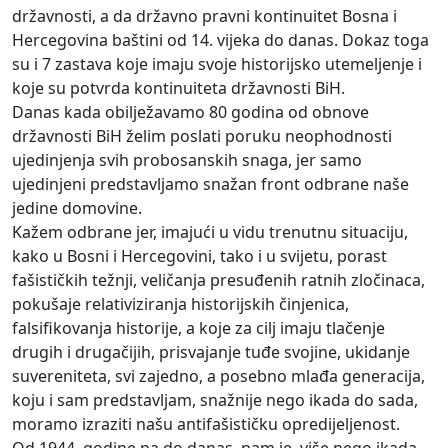
državnosti, a da državno pravni kontinuitet Bosna i
Hercegovina baštini od 14. vijeka do danas. Dokaz toga
su i 7 zastava koje imaju svoje historijsko utemeljenje i
koje su potvrda kontinuiteta državnosti BiH.
Danas kada obilježavamo 80 godina od obnove
državnosti BiH želim poslati poruku neophodnosti
ujedinjenja svih probosanskih snaga, jer samo
ujedinjeni predstavljamo snažan front odbrane naše
jedine domovine.
Kažem odbrane jer, imajući u vidu trenutnu situaciju,
kako u Bosni i Hercegovini, tako i u svijetu, porast
fašističkih težnji, veličanja presuđenih ratnih zločinaca,
pokušaje relativiziranja historijskih činjenica,
falsifikovanja historije, a koje za cilj imaju tlačenje
drugih i drugačijih, prisvajanje tuđe svojine, ukidanje
suvereniteta, svi zajedno, a posebno mlađa generacija,
koju i sam predstavljam, snažnije nego ikada do sada,
moramo izraziti našu antifašističku opredijeljenost.