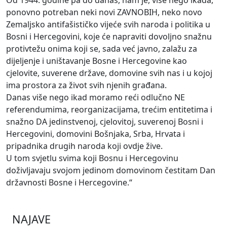
Od 1944. godine pa do danas, nam je, više nego ikada,
ponovno potreban neki novi ZAVNOBIH, neko novo
Zemaljsko antifašističko vijeće svih naroda i politika u
Bosni i Hercegovini, koje će napraviti dovoljno snažnu
protivtežu onima koji se, sada već javno, zalažu za
dijeljenje i uništavanje Bosne i Hercegovine kao
cjelovite, suverene države, domovine svih nas i u kojoj
ima prostora za život svih njenih građana.
Danas više nego ikad moramo reći odlučno NE
referendumima, reorganizacijama, trećim entitetima i
snažno DA jedinstvenoj, cjelovitoj, suverenoj Bosni i
Hercegovini, domovini Bošnjaka, Srba, Hrvata i
pripadnika drugih naroda koji ovdje žive.
U tom svjetlu svima koji Bosnu i Hercegovinu
doživljavaju svojom jedinom domovinom čestitam Dan
državnosti Bosne i Hercegovine.“
NAJAVE