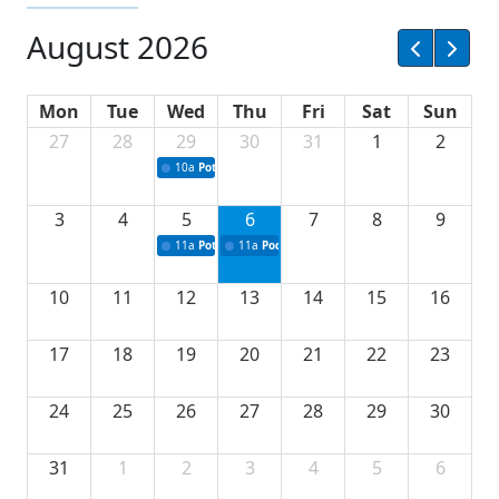
August 2026
Mon
Tue
Wed
Thu
Fri
Sat
Sun
27
28
29
30
31
1
2
10a
Potpisivanje ugovora sa neprofitnim organizacijama
3
4
5
6
7
8
9
11a
Potpisivanje ugovora o stipendijama za srednjoškolce
11a
Podrška razvoju vodne infrastrukture u Tu
10
11
12
13
14
15
16
17
18
19
20
21
22
23
24
25
26
27
28
29
30
31
1
2
3
4
5
6