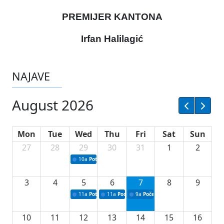
PREMIJER KANTONA
Irfan Halilagić
NAJAVE
August 2026
Mon
Tue
Wed
Thu
Fri
Sat
Sun
27
28
29
30
31
1
2
10a
Potpisivanje ugovora sa neprofitnim organizacijama
3
4
5
6
7
8
9
11a
Potpisivanje ugovora o stipendijama za srednjoškolce
11a
Podrška razvoju vodne infrastrukture u Tu
9a
Početak izgradnje nove fiskultur
10
11
12
13
14
15
16