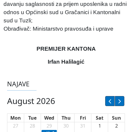
davanju saglasnosti za prijem uposlenika u radni
odnos u Općinski sud u Gračanici i Kantonalni
sud u Tuzli;
Obrađivač: Ministarstvo pravosuđa i uprave
PREMIJER KANTONA
Irfan Halilagić
NAJAVE
August 2026
Mon
Tue
Wed
Thu
Fri
Sat
Sun
27
28
29
30
31
1
2