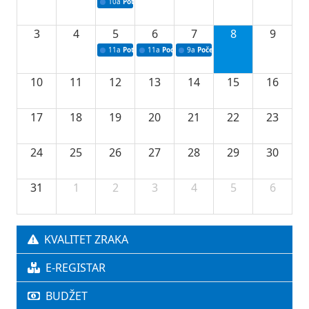
10a
Potpisivanje ugovora sa neprofitnim organizacijama
3
4
5
6
7
8
9
11a
Potpisivanje ugovora o stipendijama za srednjoškolce
11a
Podrška razvoju vodne infrastrukture u Tu
9a
Početak izgradnje nove fiskultur
10
11
12
13
14
15
16
17
18
19
20
21
22
23
24
25
26
27
28
29
30
31
1
2
3
4
5
6
KVALITET ZRAKA
E-REGISTAR
BUDŽET