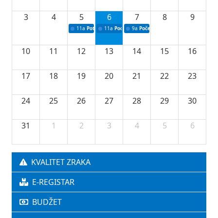
3
4
5
6
7
8
9
11a
Potpisivanje ugovora o stipendijama za srednjoškolce
11a
Podrška razvoju vodne infrastrukture u Tu
9a
Početak izgradnje nove fiskultur
10
11
12
13
14
15
16
17
18
19
20
21
22
23
24
25
26
27
28
29
30
31
1
2
3
4
5
6
KVALITET ZRAKA
E-REGISTAR
BUDŽET