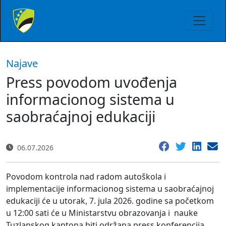
Najave
Press povodom uvođenja
informacionog sistema u
saobraćajnoj edukaciji
06.07.2026
Povodom kontrola nad radom autoškola i
implementacije informacionog sistema u saobraćajnoj
edukaciji će u utorak, 7. jula 2026. godine sa početkom
u 12:00 sati će u Ministarstvu obrazovanja i nauke
Tuzlanskog kantona biti održana press konferencija.