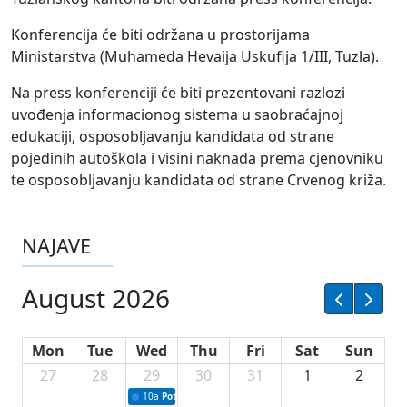
Konferencija će biti održana u prostorijama
Ministarstva (Muhameda Hevaija Uskufija 1/III, Tuzla).
Na press konferenciji će biti prezentovani razlozi
uvođenja informacionog sistema u saobraćajnoj
edukaciji, osposobljavanju kandidata od strane
pojedinih autoškola i visini naknada prema cjenovniku
te osposobljavanju kandidata od strane Crvenog križa.
NAJAVE
August 2026
Mon
Tue
Wed
Thu
Fri
Sat
Sun
27
28
29
30
31
1
2
10a
Potpisivanje ugovora sa neprofitnim organizacijama