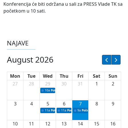
Konferencija će biti održana u sali za PRESS Vlade TK sa
početkom u 10 sati.
NAJAVE
August 2026
Mon
Tue
Wed
Thu
Fri
Sat
Sun
27
28
29
30
31
1
2
10a
Potpisivanje ugovora sa neprofitnim organizacijama
3
4
5
6
7
8
9
11a
Potpisivanje ugovora o stipendijama za srednjoškolce
11a
Podrška razvoju vodne infrastrukture u Tu
9a
Početak izgradnje nove fiskultur
10
11
12
13
14
15
16