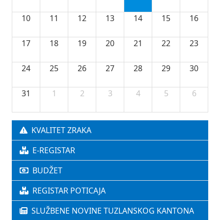
10
11
12
13
14
15
16
17
18
19
20
21
22
23
24
25
26
27
28
29
30
31
1
2
3
4
5
6
KVALITET ZRAKA
E-REGISTAR
BUDŽET
REGISTAR POTICAJA
SLUŽBENE NOVINE TUZLANSKOG KANTONA