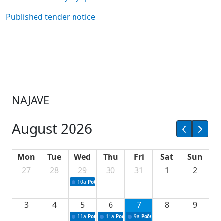
Published tender notice
NAJAVE
August 2026
Mon
Tue
Wed
Thu
Fri
Sat
Sun
27
28
29
30
31
1
2
10a
Potpisivanje ugovora sa neprofitnim organizacijama
3
4
5
6
7
8
9
11a
Potpisivanje ugovora o stipendijama za srednjoškolce
11a
Podrška razvoju vodne infrastrukture u Tu
9a
Početak izgradnje nove fiskultur