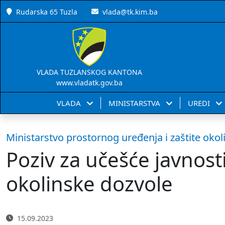
Rudarska 65 Tuzla
vlada@tk.kim.ba
VLADA TUZLANSKOG KANTONA
www.vladatk.gov.ba
VLADA
MINISTARSTVA
UREDI
Ministarstvo prostornog uređenja i zaštite okol
Poziv za učešće javnost
okolinske dozvole
15.09.2023