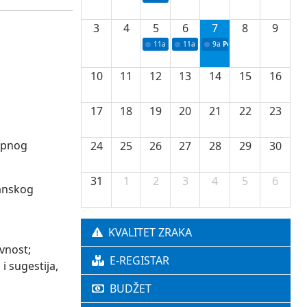
3
4
5
6
7
8
9
11a
Potpisivanje ugovora o stipendijama za 
11a
Podrška razvoju vodne infrastr
9a
Početak izgradnje nove f
10
11
12
13
14
15
16
17
18
19
20
21
22
23
kupnog
24
25
26
27
28
29
30
31
1
2
3
4
5
6
lanskog
KVALITET ZRAKA
ivnost;
E-REGISTAR
i sugestija,
BUDŽET