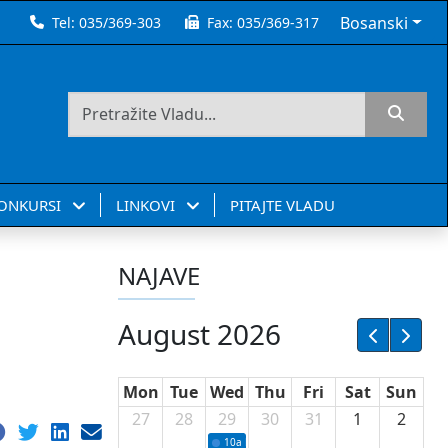
Bosanski
Tel:
035/369-303
Fax:
035/369-317
KONKURSI
LINKOVI
PITAJTE VLADU
NAJAVE
August 2026
Mon
Tue
Wed
Thu
Fri
Sat
Sun
27
28
29
30
31
1
2
10a
Potpisivanje ugovora sa neprofitnim or