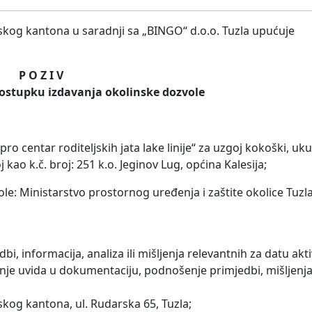
nskog kantona u saradnji sa „BINGO“ d.o.o. Tuzla upućuje
P O Z I V
postupku izdavanja okolinske dozvole
o centar roditeljskih jata lake linije“ za uzgoj kokoški, u
ao k.č. broj: 251 k.o. Jeginov Lug, općina Kalesija;
e: Ministarstvo prostornog uređenja i zaštite okolice Tuz
i, informacija, analiza ili mišljenja relevantnih za datu akt
nje uvida u dokumentaciju, podnošenje primjedbi, mišljenja 
skog kantona, ul. Rudarska 65, Tuzla;