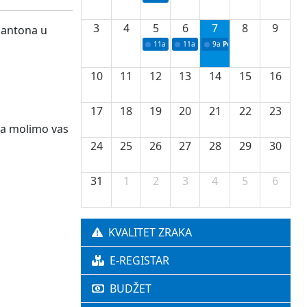
3
4
5
6
7
8
9
kantona u
11a
Potpisivanje ugovora o stipendijama za 
11a
Podrška razvoju vodne infrastr
9a
Početak izgradnje nove f
10
11
12
13
14
15
16
17
18
19
20
21
22
23
va molimo vas
24
25
26
27
28
29
30
31
1
2
3
4
5
6
KVALITET ZRAKA
E-REGISTAR
BUDŽET