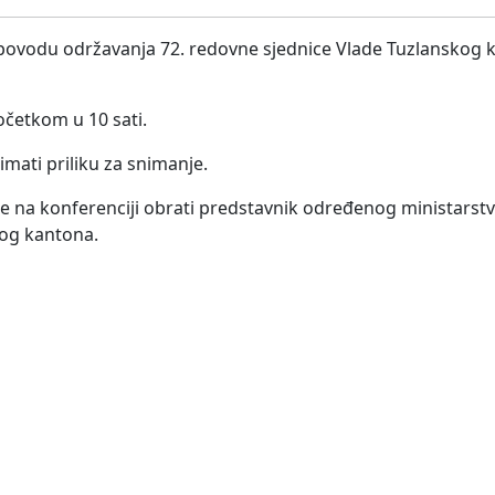
u povodu održavanja 72. redovne sjednice Vlade Tuzlanskog 
očetkom u 10 sati.
imati priliku za snimanje.
se na konferenciji obrati predstavnik određenog ministarst
kog kantona.