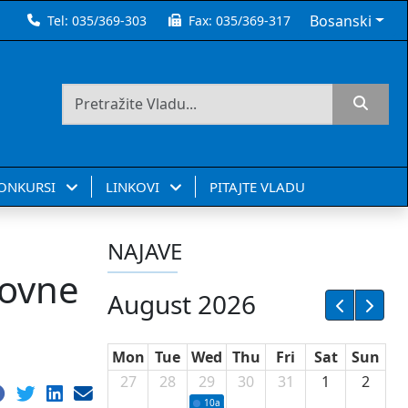
Bosanski
Tel:
035/369-303
Fax:
035/369-317
KONKURSI
LINKOVI
PITAJTE VLADU
NAJAVE
dovne
August 2026
Mon
Tue
Wed
Thu
Fri
Sat
Sun
27
28
29
30
31
1
2
10a
Potpisivanje ugovora sa neprofitnim or