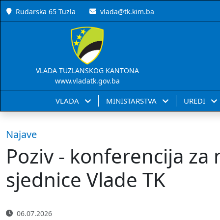
Rudarska 65 Tuzla
vlada@tk.kim.ba
VLADA TUZLANSKOG KANTONA
www.vladatk.gov.ba
VLADA
MINISTARSTVA
UREDI
Najave
Poziv - konferencija z
sjednice Vlade TK
06.07.2026