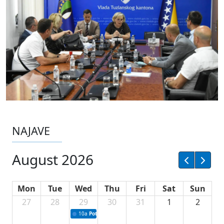
NAJAVE
August 2026
Mon
Tue
Wed
Thu
Fri
Sat
Sun
27
28
29
30
31
1
2
10a
Potpisivanje ugovora sa neprofitnim organizacijama