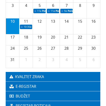
3
4
5
6
7
8
9
11a
Potpisivanje ugovora o stipendijama za srednjoškolce
11a
Podrška razvoju vodne infrastrukture u Tu
9a
Početak izgradnje nove fiskultur
10
11
12
13
14
15
16
10:30a
Press konferencija povodom 76.redovne sjednice Vlade TK
17
18
19
20
21
22
23
24
25
26
27
28
29
30
31
1
2
3
4
5
6
KVALITET ZRAKA
E-REGISTAR
BUDŽET
REGISTAR POTICAJA