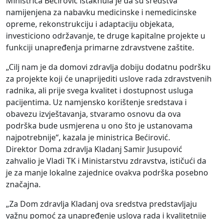
Ministrica Bećirović istaknula je da su sredstva
namijenjena za nabavku medicinske i nemedicinske
opreme, rekonstrukciju i adaptaciju objekata,
investiciono održavanje, te druge kapitalne projekte u
funkciji unapređenja primarne zdravstvene zaštite.
„Cilj nam je da domovi zdravlja dobiju dodatnu podršku
za projekte koji će unaprijediti uslove rada zdravstvenih
radnika, ali prije svega kvalitet i dostupnost usluga
pacijentima. Uz namjensko korištenje sredstava i
obavezu izvještavanja, stvaramo osnovu da ova
podrška bude usmjerena u ono što je ustanovama
najpotrebnije“, kazala je ministrica Bećirović.
Direktor Doma zdravlja Kladanj Samir Jusupović
zahvalio je Vladi TK i Ministarstvu zdravstva, ističući da
je za manje lokalne zajednice ovakva podrška posebno
značajna.
„Za Dom zdravlja Kladanj ova sredstva predstavljaju
važnu pomoć za unapređenje uslova rada i kvalitetnije