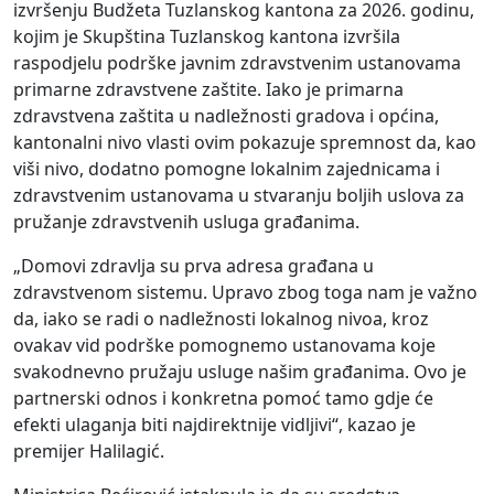
izvršenju Budžeta Tuzlanskog kantona za 2026. godinu,
kojim je Skupština Tuzlanskog kantona izvršila
raspodjelu podrške javnim zdravstvenim ustanovama
primarne zdravstvene zaštite. Iako je primarna
zdravstvena zaštita u nadležnosti gradova i općina,
kantonalni nivo vlasti ovim pokazuje spremnost da, kao
viši nivo, dodatno pomogne lokalnim zajednicama i
zdravstvenim ustanovama u stvaranju boljih uslova za
pružanje zdravstvenih usluga građanima.
„Domovi zdravlja su prva adresa građana u
zdravstvenom sistemu. Upravo zbog toga nam je važno
da, iako se radi o nadležnosti lokalnog nivoa, kroz
ovakav vid podrške pomognemo ustanovama koje
svakodnevno pružaju usluge našim građanima. Ovo je
partnerski odnos i konkretna pomoć tamo gdje će
efekti ulaganja biti najdirektnije vidljivi“, kazao je
premijer Halilagić.