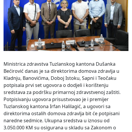
Ministrica zdravstva Tuzlanskog kantona Dušanka
Bećirović danas je sa direktorima domova zdravlja u
Kladnju, Banovićima, Doboj Istoku, Sapni i Teočaku
potpisala prvi set ugovora o dodjeli i korištenju
sredstava za podršku primarnoj zdravstvenoj zaštiti.
Potpisivanju ugovora prisustvovao je i premijer
Tuzlanskog kantona Irfan Halilagić, a ugovori sa
direktorima ostalih domova zdravlja bit će potpisani
naredne sedmice. Ukupna sredstva u iznosu od
3.050.000 KM su osigurana u skladu sa Zakonom o