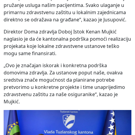
pružanje usluga našim pacijentima. Svako ulaganje u
primarnu zdravstvenu zaštitu u lokalnim zajednicama
direktno se odražava na građane“, kazao je Jusupović.
Direktor Doma zdravlja Doboj Istok Kenan Mujkić
naglasio je da će kantonalna podrška pomoći realizaciju
projekata koje lokalne zdravstvene ustanove teško
mogu same finansirati.
„Ovo je značajan iskorak i konkretna podrška
domovima zdravlja. Za ustanove poput naše, ovakva
sredstva znače mogućnost da planirane potrebe
pretvorimo u konkretne projekte i time unaprijedimo
zdravstvenu zaštitu za naše osiguranike“, kazao je
Mujkić.