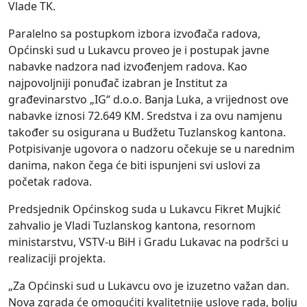
Vlade TK.
Paralelno sa postupkom izbora izvođača radova,
Općinski sud u Lukavcu proveo je i postupak javne
nabavke nadzora nad izvođenjem radova. Kao
najpovoljniji ponuđač izabran je Institut za
građevinarstvo „IG“ d.o.o. Banja Luka, a vrijednost ove
nabavke iznosi 72.649 KM. Sredstva i za ovu namjenu
također su osigurana u Budžetu Tuzlanskog kantona.
Potpisivanje ugovora o nadzoru očekuje se u narednim
danima, nakon čega će biti ispunjeni svi uslovi za
početak radova.
Predsjednik Općinskog suda u Lukavcu Fikret Mujkić
zahvalio je Vladi Tuzlanskog kantona, resornom
ministarstvu, VSTV-u BiH i Gradu Lukavac na podršci u
realizaciji projekta.
„Za Općinski sud u Lukavcu ovo je izuzetno važan dan.
Nova zgrada će omogućiti kvalitetnije uslove rada, bolju