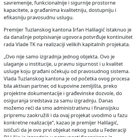
savremenije, funkcionalnije i sigurnije prostorne
kapacitete, a građanima kvalitetniju, dostupniju i
efikasniju pravosudnu uslugu.
Premijer Tuzlanskog kantona Irfan Halilagić istaknuo je
da današnje potpisivanje ugovora potvrđuje kontinuitet
rada Vlade TK na realizaciji velikih kapitalnih projekata.
„Ovo nije samo izgradnja jednog objekta. Ovo je
ulaganje u institucije, u pravnu sigurnost i u kvalitet
usluge koju građani očekuju od pravosudnog sistema.
Vlada Tuzlanskog kantona je od početka ovog procesa
bila aktivan partner, od kupovine zemljišta, preko
projektne dokumentacije i građevinske dozvole, do
osiguranja sredstava za samu izgradnju. Danas
možemo reći da smo administrativnu i finansijsku
pripremu zaokružili i da ovaj projekat uvodimo u fazu
konkretne realizacije“, kazao je premijer Halilagić,
ističući da je ovo prvi objekat nekog suda u Federaciji