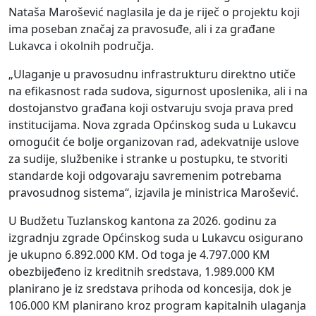
Nataša Marošević naglasila je da je riječ o projektu koji
ima poseban značaj za pravosuđe, ali i za građane
Lukavca i okolnih područja.
„Ulaganje u pravosudnu infrastrukturu direktno utiče
na efikasnost rada sudova, sigurnost uposlenika, ali i na
dostojanstvo građana koji ostvaruju svoja prava pred
institucijama. Nova zgrada Općinskog suda u Lukavcu
omogućit će bolje organizovan rad, adekvatnije uslove
za sudije, službenike i stranke u postupku, te stvoriti
standarde koji odgovaraju savremenim potrebama
pravosudnog sistema“, izjavila je ministrica Marošević.
U Budžetu Tuzlanskog kantona za 2026. godinu za
izgradnju zgrade Općinskog suda u Lukavcu osigurano
je ukupno 6.892.000 KM. Od toga je 4.797.000 KM
obezbijeđeno iz kreditnih sredstava, 1.989.000 KM
planirano je iz sredstava prihoda od koncesija, dok je
106.000 KM planirano kroz program kapitalnih ulaganja