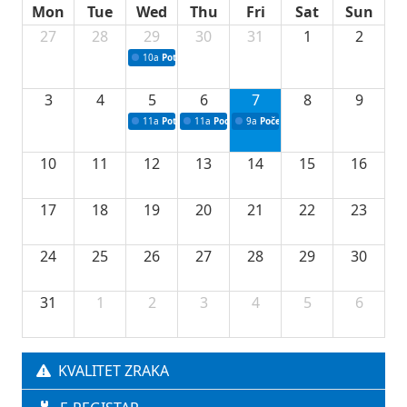
Mon
Tue
Wed
Thu
Fri
Sat
Sun
27
28
29
30
31
1
2
10a
Potpisivanje ugovora sa neprofitnim organizacijama
3
4
5
6
7
8
9
11a
Potpisivanje ugovora o stipendijama za srednjoškolce
11a
Podrška razvoju vodne infrastrukture u Tu
9a
Početak izgradnje nove fiskultur
10
11
12
13
14
15
16
17
18
19
20
21
22
23
24
25
26
27
28
29
30
31
1
2
3
4
5
6
KVALITET ZRAKA