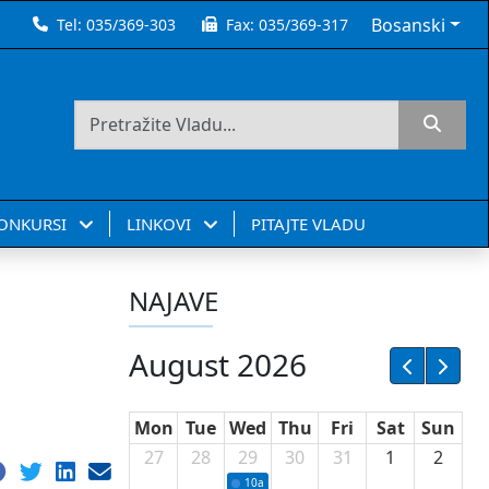
Bosanski
Tel:
035/369-303
Fax:
035/369-317
KONKURSI
LINKOVI
PITAJTE VLADU
NAJAVE
August 2026
Mon
Tue
Wed
Thu
Fri
Sat
Sun
27
28
29
30
31
1
2
10a
Potpisivanje ugovora sa neprofitnim or