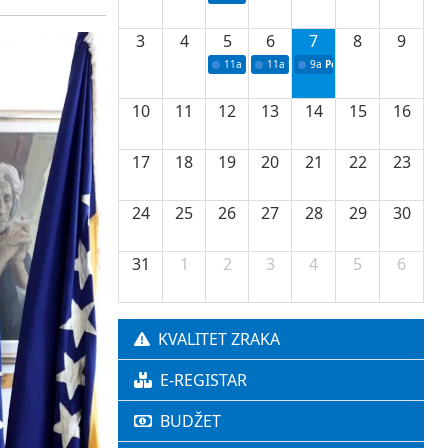
3
4
5
6
7
8
9
11a
Potpisivanje ugovora o stipendijama za 
11a
Podrška razvoju vodne infrastr
9a
Početak izgradnje nove f
10
11
12
13
14
15
16
17
18
19
20
21
22
23
24
25
26
27
28
29
30
31
1
2
3
4
5
6
KVALITET ZRAKA
E-REGISTAR
BUDŽET