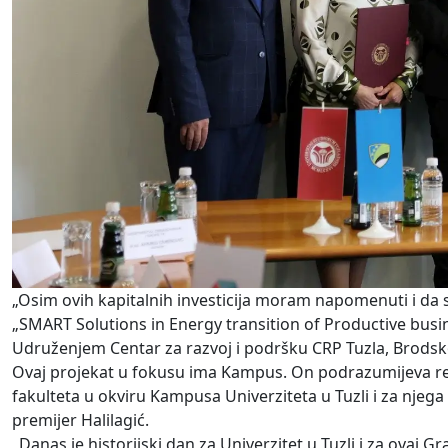
„Osim ovih kapitalnih investicija moram napomenuti i da
„SMART Solutions in Energy transition of Productive busi
Udruženjem Centar za razvoj i podršku CRP Tuzla, Brods
Ovaj projekat u fokusu ima Kampus. On podrazumijeva re
fakulteta u okviru Kampusa Univerziteta u Tuzli i za njeg
premijer Halilagić.
„Danas je historijski dan za Univerzitet u Tuzli i za ovaj 