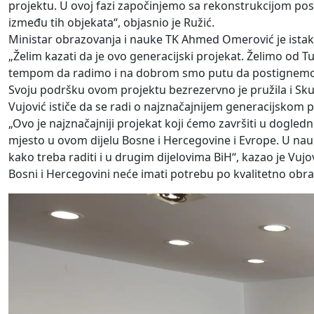
projektu. U ovoj fazi započinjemo sa rekonstrukcijom pos
između tih objekata“, objasnio je Ružić.
Ministar obrazovanja i nauke TK Ahmed Omerović je istaknu
„Želim kazati da je ovo generacijski projekat. Želimo od
tempom da radimo i na dobrom smo putu da postignemo taj
Svoju podršku ovom projektu bezrezervno je pružila i Sk
Vujović ističe da se radi o najznačajnijem generacijskom
„Ovo je najznačajniji projekat koji ćemo završiti u dogl
mjesto u ovom dijelu Bosne i Hercegovine i Evrope. U nauk
kako treba raditi i u drugim dijelovima BiH“, kazao je Vuj
Bosni i Hercegovini neće imati potrebu po kvalitetno obraz