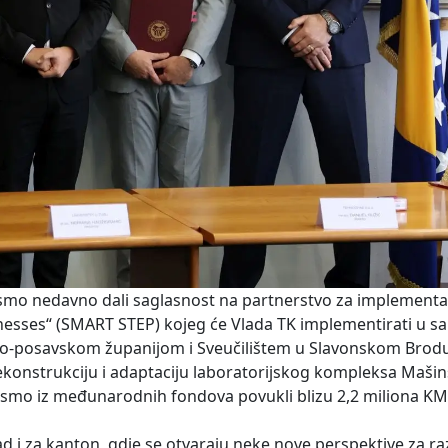
 smo nedavno dali saglasnost na partnerstvo za implementa
nesses“ (SMART STEP) kojeg će Vlada TK implementirati u sa
ko-posavskom županijom i Sveučilištem u Slavonskom Brodu
konstrukciju i adaptaciju laboratorijskog kompleksa Maši
a smo iz međunarodnih fondova povukli blizu 2,2 miliona KM“
Grad i za kanton, gdje se otvaraju neke nove perspektive za r