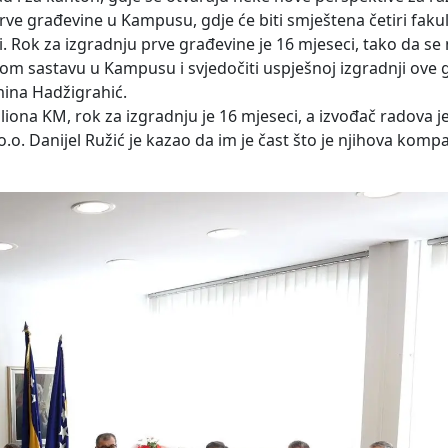
ve građevine u Kampusu, gdje će biti smještena četiri fakul
ski. Rok za izgradnju prve građevine je 16 mjeseci, tako da s
m sastavu u Kampusu i svjedočiti uspješnoj izgradnji ove 
rmina Hadžigrahić.
liona KM, rok za izgradnju je 16 mjeseci, a izvođač radova 
o. Danijel Ružić je kazao da im je čast što je njihova komp