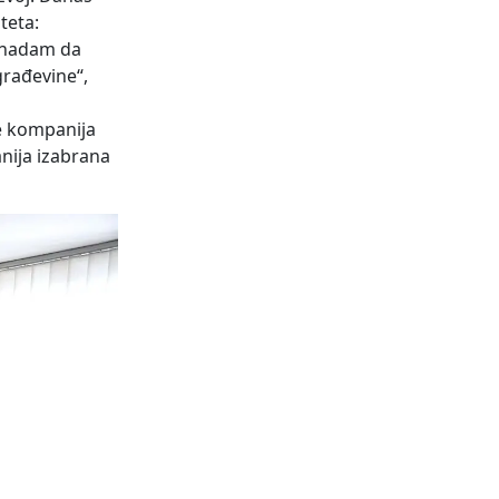
teta:
e nadam da
građevine“,
je kompanija
anija izabrana