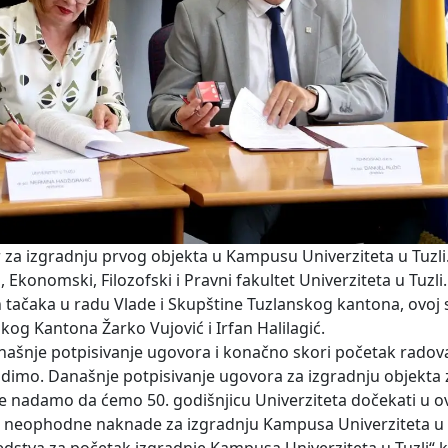
 za izgradnju prvog objekta u Kampusu Univerziteta u Tuzli.
, Ekonomski, Filozofski i Pravni fakultet Univerziteta u Tuzli
h tačaka u radu Vlade i Skupštine Tuzlanskog kantona, ovoj 
skog Kantona Žarko Vujović i Irfan Halilagić.
našnje potpisivanje ugovora i konačno skori početak radov
dimo. Današnje potpisivanje ugovora za izgradnju objekta 
e se nadamo da ćemo 50. godišnjicu Univerziteta dočekati u 
KM neophodne naknade za izgradnju Kampusa Univerziteta u T