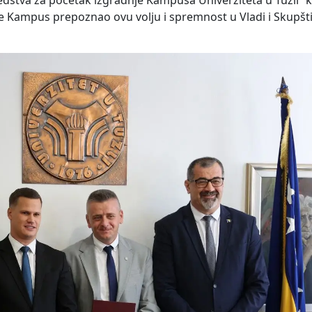
dstva za početak izgradnje Kampusa Univerziteta u Tuzli“ 
o je Kampus prepoznao ovu volju i spremnost u Vladi i Skupšt
.