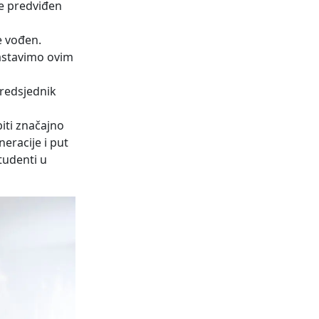
je predviđen
je vođen.
nastavimo ovim
predsjednik
iti značajno
eracije i put
tudenti u