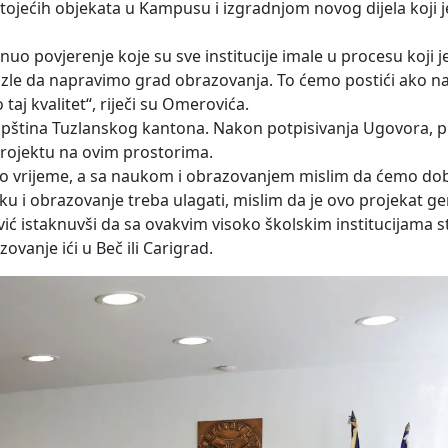
tojećih objekata u Kampusu i izgradnjom novog dijela koji 
o povjerenje koje su sve institucije imale u procesu koji 
 Tuzle da napravimo grad obrazovanja. To ćemo postići ako 
 kvalitet“, riječi su Omerovića.
upština Tuzlanskog kantona. Nakon potpisivanja Ugovora, 
 projektu na ovim prostorima.
edno vrijeme, a sa naukom i obrazovanjem mislim da ćemo dob
u i obrazovanje treba ulagati, mislim da je ovo projekat gen
ović istaknuvši da sa ovakvim visoko školskim institucijama s
ovanje ići u Beč ili Carigrad.