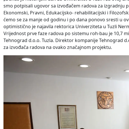
smo potpisali ugovor sa izvođačem radova za izgradnju pr
Ekonomski, Pravni, Edukacijsko- rehabilitacijski i Filozof
ćemo se za manje od godinu i po dana ponovo sresti u ovo
optimistično je najavila rektorica Univerziteta u Tuzli Ne
Vrijednost prve faze radova po sistemu roh-bau je 10,7 mi
Tehnograd d.o.o. Tuzla. Direktor kompanije Tehnograd d.o.
za izvođača radova na ovako značajnom projektu.