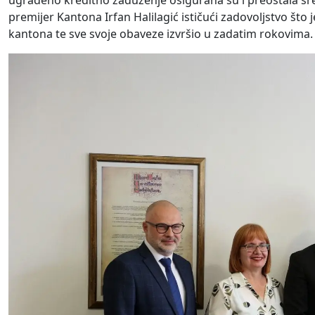
ugrađeno kreditno zaduženje osigurana su i preostala sre
premijer Kantona Irfan Halilagić ističući zadovoljstvo št
kantona te sve svoje obaveze izvršio u zadatim rokovima