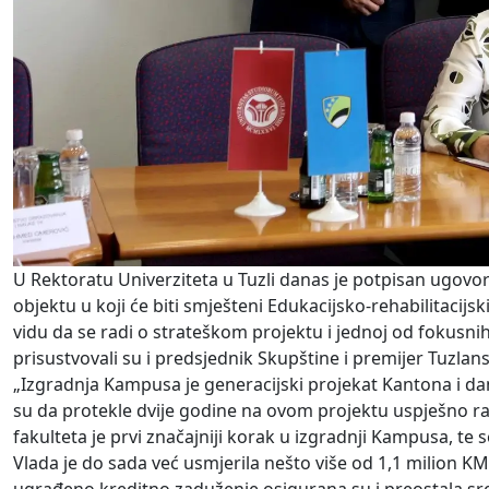
U Rektoratu Univerziteta u Tuzli danas je potpisan ugovor
objektu u koji će biti smješteni Edukacijsko-rehabilitacijski
vidu da se radi o strateškom projektu i jednoj od fokusni
prisustvovali su i predsjednik Skupštine i premijer Tuzlan
„Izgradnja Kampusa je generacijski projekat Kantona i da
su da protekle dvije godine na ovom projektu uspješno ra
fakulteta je prvi značajniji korak u izgradnji Kampusa, t
Vlada je do sada već usmjerila nešto više od 1,1 milion 