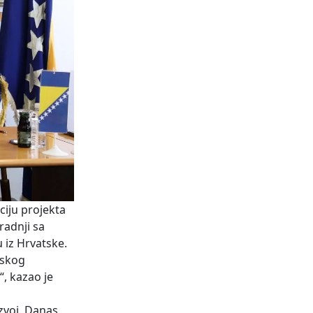
ciju projekta
radnji sa
 iz Hrvatske.
nskog
, kazao je
azvoj. Danas