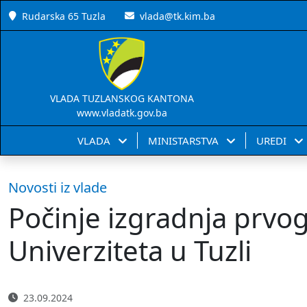
Rudarska 65 Tuzla
vlada@tk.kim.ba
VLADA TUZLANSKOG KANTONA
www.vladatk.gov.ba
VLADA
MINISTARSTVA
UREDI
Novosti iz vlade
Počinje izgradnja prvo
Univerziteta u Tuzli
23.09.2024