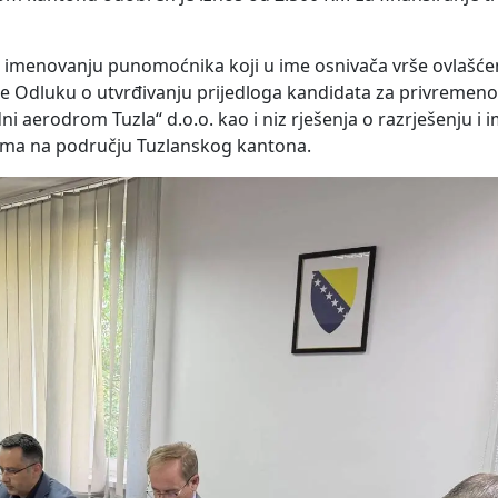
 o imenovanju punomoćnika koji u ime osnivača vrše ovlašće
e Odluku o utvrđivanju prijedloga kandidata za privremen
aerodrom Tuzla“ d.o.o. kao i niz rješenja o razrješenju i
ama na području Tuzlanskog kantona.