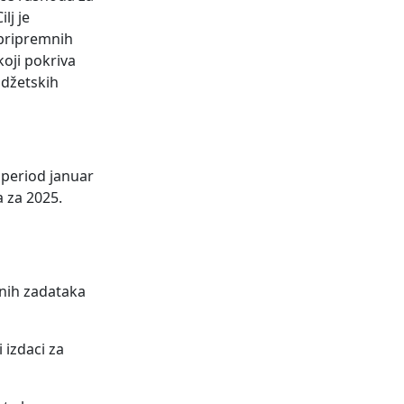
lj je
 pripremnih
koji pokriva
udžetskih
 period januar
 za 2025.
dnih zadataka
 izdaci za