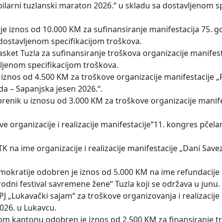
ubilarni tuzlanski maraton 2026.“ u skladu sa dostavljenom s
e iznos od 10.000 KM za sufinansiranje manifestacija 75. go
 dostavljenom specifikacijom troškova.
ket Tuzla za sufinansiranje troškova organizacije manifest
vljenom specifikacijom troškova.
znos od 4.500 KM za troškove organizacije manifestacije „
a – Sapanjska jesen 2026.“.
brenik u iznosu od 3.000 KM za troškove organizacije manife
 organizacije i realizacije manifestacije“11. kongres pčelar
 na ime organizacije i realizacije manifestacije „Dani Save
okratije odobren je iznos od 5.000 KM na ime refundacije
rodni festival savremene žene“ Tuzla koji se održava u junu.
 „Lukavački sajam“ za troškove organizovanja i realizacije
2026. u Lukavcu.
om kantonu odobren je iznos od 2.500 KM za finansiranje t