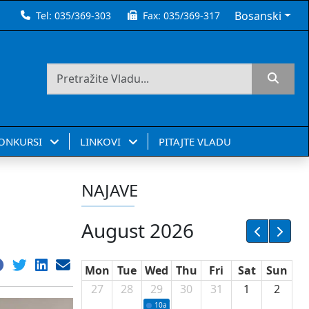
Bosanski
Tel:
035/369-303
Fax:
035/369-317
KONKURSI
LINKOVI
PITAJTE VLADU
NAJAVE
August 2026
Mon
Tue
Wed
Thu
Fri
Sat
Sun
27
28
29
30
31
1
2
10a
Potpisivanje ugovora sa neprofitnim or