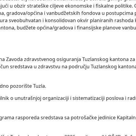
i u obzir strateške ciljeve ekonomske i fiskalne politike. Ci
na, gradova/općina i vanbudžetskih fondova u postupcima
igura sveobuhvatan i konsolidovan okvir planiranih rashoda 
kantona, budžete općina/gradova i finansijske planove vanb
 plana Zavoda zdravstvenog osiguranja Tuzlanskog kantona za
ačun sredstava u zdravstvu na području Tuzlanskog kantona
rodno pozorište Tuzla.
nik o unutrašnjoj organizaciji i sistematizaciji poslova i ra
rama rasporeda sredstava sa potrošačke jedinice Kapitalni