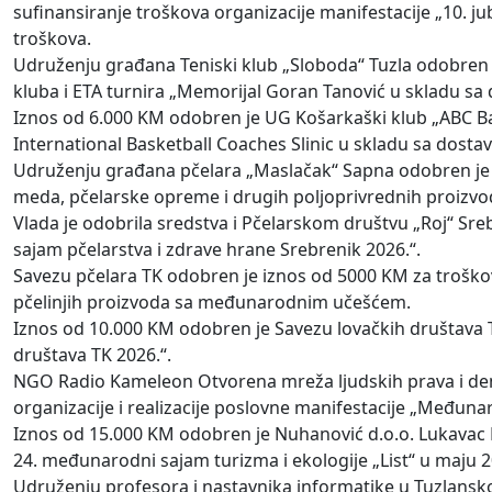
sufinansiranje troškova organizacije manifestacije „10. j
troškova.
Udruženju građana Teniski klub „Sloboda“ Tuzla odobren j
kluba i ETA turnira „Memorijal Goran Tanović u skladu sa
Iznos od 6.000 KM odobren je UG Košarkaški klub „ABC Bas
International Basketball Coaches Slinic u skladu sa dosta
Udruženju građana pčelara „Maslačak“ Sapna odobren je i
meda, pčelarske opreme i drugih poljoprivrednih proizvod
Vlada je odobrila sredstva i Pčelarskom društvu „Roj“ Sre
sajam pčelarstva i zdrave hrane Srebrenik 2026.“.
Savezu pčelara TK odobren je iznos od 5000 KM za troškove
pčelinjih proizvoda sa međunarodnim učešćem.
Iznos od 10.000 KM odobren je Savezu lovačkih društava TK
društava TK 2026.“.
NGO Radio Kameleon Otvorena mreža ljudskih prava i dem
organizacije i realizacije poslovne manifestacije „Međuna
Iznos od 15.000 KM odobren je Nuhanović d.o.o. Lukavac PJ
24. međunarodni sajam turizma i ekologije „List“ u maju 
Udruženju profesora i nastavnika informatike u Tuzlansk