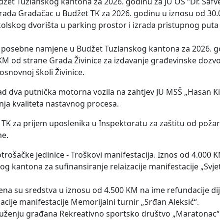
džet Tuzlanskog kantona za 2026. godinu za JU OŠ “Dr. Safve
rada Gradačac u Budžet TK za 2026. godinu u iznosu od 30
olskog dvorišta u parking prostor i izrada pristupnog puta
 posebne namjene u Budžet Tuzlanskog kantona za 2026. g
 KM od strane Grada Živinice za izdavanje građevinske dozvo
snovnoj školi Živinice.
 nad dva putnička motorna vozila na zahtjev JU MSŠ „Hasan K
nja kvaliteta nastavnog procesa.
 TK za prijem uposlenika u Inspektoratu za zaštitu od požar
me.
trošačke jedinice - Troškovi manifestacija. Iznos od 4.000 
 kantona za sufinansiranje relaizacije manifestacije „Svje
na su sredstva u iznosu od 4.500 KM na ime refundacije dij
cije manifestacije Memorijalni turnir „Srđan Aleksić“.
uženju građana Rekreativno sportsko društvo „Maratonac“ 