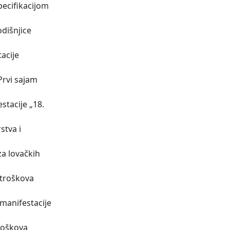
pecifikacijom
dišnjice
acije
Prvi sajam
stacije „18.
stva i
za lovačkih
 troškova
 manifestacije
roškova