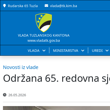
Rudarska 65 Tuzla
vlada@tk.kim.ba
VLADA TUZLANSKOG KANTONA
www.vladatk.gov.ba
VLADA
MINISTARSTVA
UREDI
Novosti iz vlade
Održana 65. redovna sj
26.05.2026