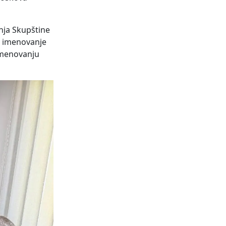
nja Skupštine
o imenovanje
 imenovanju