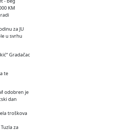
t - beg
.000 KM
 radi
odinu za JU
le u svrhu
ikić“ Gradačac
a te
KM odobren je
tski dan
ela troškova
Tuzla za