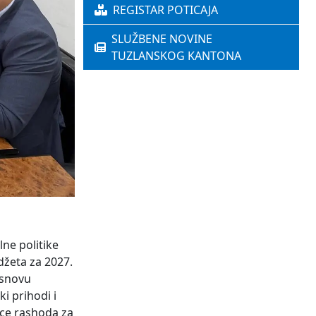
REGISTAR POTICAJA
SLUŽBENE NOVINE
TUZLANSKOG KANTONA
ne politike
džeta za 2027.
osnovu
i prihodi i
ice rashoda za