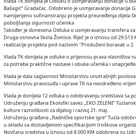
Vlada TK donijela je Odluku o usmjeravanju donacije u Bu
Bašagić” Gradačac. Odobreno je usmjeravanje donacije G
namijenjeno sufinansiranju projekta preuređenja dijela šk
poboljšanja sigurnosti učenika
Također je donesena Odluka o usmjeravanju transfera za
Druga osnovna škola Živinice. Riječ je o iznosu od 29.513
realizacije projekta pod nazivom "Produženi boravak u 2. o
Vlada TK donijela je odluke o prijenosu prava vlasništva
za potrebe praktične nastave i obuke učenika i unaprjeđe
Vlada je dala saglasnost Ministarstvu unutrašnjih poslova
Ministarstvu pravosuđa i uprave TK na neodređeno vrije
Vlada je donijela 12 odluka o odobravanju sredstava sa po
Udruženju građana Ekološki savez „EKO ZELENI“ Tuzlanskog
kulture raznolikosti za dijalog i razvoj 21. maj.
Udruženju građana „Radničke sportske igre“ Tuzla odobre
u skladu sa dostavljenom specifikacijom troškova organiza
Novčana sredstva u iznosu od 8.000 KM odobrena su Udr