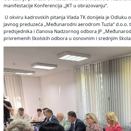
manifestacije Konferencija „JKT u obrazovanju“.
U okviru kadrovskih pitanja Vlada TK donijela je Odluku
Javnog preduzeća „Međunarodni aerodrom Tuzla“ d.o.o. t
predsjednika i članova Nadzornog odbora JP „Međunarodni 
privremenih školskih odbora u osnovnim i srednjim škol