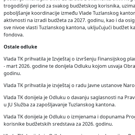
trogodišnji period za svakog budžetskog korisnika, uzimajuć
poboljšanje koordinacije između Vlade Tuzlanskog kanto
aktivnosti na izradi budžeta za 2027. godinu, kao i da os
sve nivoe vlasti Tuzlanskog kantona, uključujući budžet 
fondova.
Ostale odluke
Vlada TK prihvatila je Izvještaj o izvršenju Finansijskog
- mart 2026. godine te donijela Odluku kojom usvaja Obr
godinu.
Vlada TK prihvatila je izvještaj o radu Javne ustanove Na
Vlada TK donijela je Odluku o davanju saglasnosti na Pravil
u JU Služba za zapošljavanje Tuzlanskog kantona.
Vlada TK donijela je Odluku o izmjenama i dopunama Prog
korisnike budžetskih sredstava za 2026. godinu.