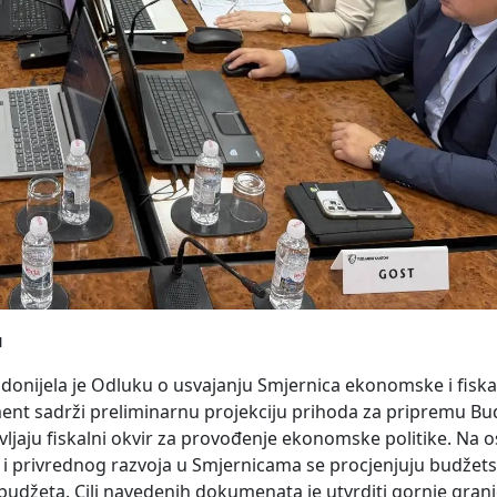
u
donijela je Odluku o usvajanju Smjernica ekonomske i fiskal
nt sadrži preliminarnu projekciju prihoda za pripremu Bu
vljaju fiskalni okvir za provođenje ekonomske politike. Na 
 privrednog razvoja u Smjernicama se procjenjuju budžetsk
 budžeta. Cilj navedenih dokumenata je utvrditi gornje gran