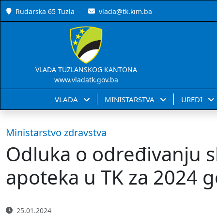
Rudarska 65 Tuzla
vlada@tk.kim.ba
VLADA TUZLANSKOG KANTONA
www.vladatk.gov.ba
VLADA
MINISTARSTVA
UREDI
Ministarstvo zdravstva
Odluka o određivanju s
apoteka u TK za 2024 
25.01.2024