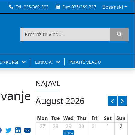
Bosanski
Tel:
035/369-303
Fax:
035/369-317
KONKURSI
LINKOVI
PITAJTE VLADU
NAJAVE
ivanje
August 2026
Mon
Tue
Wed
Thu
Fri
Sat
Sun
27
28
29
30
31
1
2
10a
Potpisivanje ugovora sa neprofitnim or