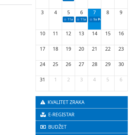
3
4
5
6
7
8
9
11a
Potpisivanje ugovora o stipendijama za 
11a
Podrška razvoju vodne infrastr
9a
Početak izgradnje nove f
10
11
12
13
14
15
16
17
18
19
20
21
22
23
24
25
26
27
28
29
30
31
1
2
3
4
5
6
KVALITET ZRAKA
E-REGISTAR
BUDŽET