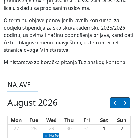
podnošenje novih prijava imat će sva zainteresovana
lica u skladu sa propisanim uslovima.
O terminu objave ponovljenih javnih konkursa za
dodjelu stipendija za školsku/akademsku 2025/2026
godinu, uslovima i načinu podnošenja prijava, kandidati
će biti blagovremeno obavješteni, putem internet
stranice ovoga Ministarstva.
Ministarstvo za boračka pitanja Tuzlanskog kantona
NAJAVE
August 2026
Mon
Tue
Wed
Thu
Fri
Sat
Sun
27
28
29
30
31
1
2
10a
Potpisivanje ugovora sa neprofitnim organizacijama