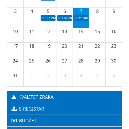
3
4
5
6
7
8
9
11a
Potpisivanje ugovora o stipendijama za srednjoškolce
11a
Podrška razvoju vodne infrastrukture u Tu
9a
Početak izgradnje nove fiskultur
10
11
12
13
14
15
16
17
18
19
20
21
22
23
24
25
26
27
28
29
30
31
1
2
3
4
5
6
KVALITET ZRAKA
E-REGISTAR
BUDŽET