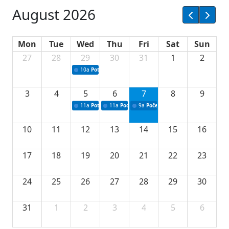
August 2026
Mon
Tue
Wed
Thu
Fri
Sat
Sun
27
28
29
30
31
1
2
10a
Potpisivanje ugovora sa neprofitnim organizacijama
3
4
5
6
7
8
9
11a
Potpisivanje ugovora o stipendijama za srednjoškolce
11a
Podrška razvoju vodne infrastrukture u Tu
9a
Početak izgradnje nove fiskultur
10
11
12
13
14
15
16
17
18
19
20
21
22
23
24
25
26
27
28
29
30
31
1
2
3
4
5
6