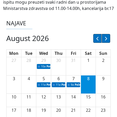
ispitu mogu preuzeti svaki radni dan u prostorijama
Ministarstva zdravstva od 11.00-14.00h, kancelarija br.17
NAJAVE
August 2026
Mon
Tue
Wed
Thu
Fri
Sat
Sun
27
28
29
30
31
1
2
10a
Potpisivanje ugovora sa neprofitnim organizacijama
3
4
5
6
7
8
9
11a
Potpisivanje ugovora o stipendijama za srednjoškolce
11a
Podrška razvoju vodne infrastrukture u Tu
9a
Početak izgradnje nove fiskultur
10
11
12
13
14
15
16
17
18
19
20
21
22
23