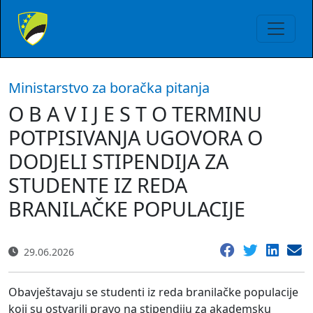
Ministarstvo za boračka pitanja
O B A V I J E S T O TERMINU
POTPISIVANJA UGOVORA O
DODJELI STIPENDIJA ZA
STUDENTE IZ REDA
BRANILAČKE POPULACIJE
29.06.2026
Obavještavaju se studenti iz reda branilačke populacije
koji su ostvarili pravo na stipendiju za akademsku