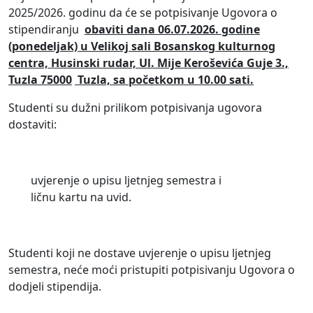
2025/2026. godinu da će se potpisivanje Ugovora o
stipendiranju
obaviti dana 06.07.2026. godine
(ponedeljak) u Velikoj sali Bosanskog kulturnog
centra,
Husinski rudar,
Ul.
Mije Keroševića Guje 3.,
Tuzla 75000
Tuzla, sa početkom u 10.00 sati.
Studenti su dužni prilikom potpisivanja ugovora
dostaviti:
uvjerenje o upisu ljetnjeg semestra i
ličnu kartu na uvid.
Studenti koji ne dostave uvjerenje o upisu ljetnjeg
semestra, neće moći pristupiti potpisivanju Ugovora o
dodjeli stipendija.