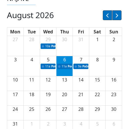
August 2026
Mon
Tue
Wed
Thu
Fri
Sat
Sun
27
28
29
30
31
1
2
10a
Potpisivanje ugovora sa neprofitnim organizacijama
3
4
5
6
7
8
9
11a
Potpisivanje ugovora o stipendijama za srednjoškolce
11a
Podrška razvoju vodne infrastrukture u Tu
9a
Početak izgradnje nove fiskultur
10
11
12
13
14
15
16
17
18
19
20
21
22
23
24
25
26
27
28
29
30
31
1
2
3
4
5
6