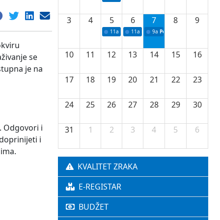
3
4
5
6
7
8
9
11a
Potpisivanje ugovora o stipendijama za 
11a
Podrška razvoju vodne infrastr
9a
Početak izgradnje nove f
okviru
10
11
12
13
14
15
16
živanje se
stupna je na
17
18
19
20
21
22
23
24
25
26
27
28
29
30
 Odgovori i
31
1
2
3
4
5
6
oprinijeti i
dima.
KVALITET ZRAKA
E-REGISTAR
BUDŽET