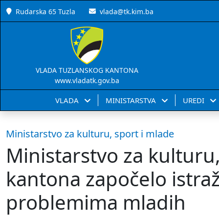
Rudarska 65 Tuzla
vlada@tk.kim.ba
VLADA TUZLANSKOG KANTONA
www.vladatk.gov.ba
VLADA
MINISTARSTVA
UREDI
Ministarstvo za kulturu, sport i mlade
Ministarstvo za kulturu
kantona započelo istra
problemima mladih