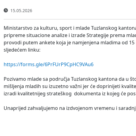
15.05.2026
Ministarstvo za kulturu, sport i mlade Tuzlanskog kanton
pripreme situacione analize i izrade Strategije prema ml
provodi putem ankete koja je namjenjena mladima od 15 d
sljedećem linku:
https://forms.gle/6PrFUrP9CpHC9VAu6
Pozivamo mlade sa područja Tuzlanskog kantona da u što
mišljenja mladih su izuzetno važni jer će doprinijeti kvalit
izradi kvalitetnijeg strateškog dokumenta iz kojeg će poslj
Unaprijed zahvaljujemo na izdvojenom vremenu i saradnji