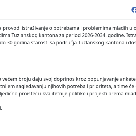
a provodi istraživanje o potrebama i problemima mladih u 
adima Tuzlanskog kantona za period 2026-2034. godine. Istra
o 30 godina starosti sa područja Tuzlanskog kantona i do
 većem broju daju svoj doprinos kroz popunjavanje ankete.
etnijem sagledavanju njihovih potreba i prioriteta, a time će d
edično proisteći i kvalitetnije politike i projekti prema mla
.