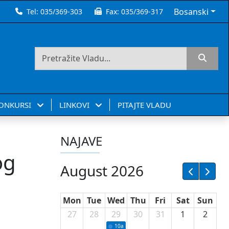
Bosanski
Tel:
035/369-303
Fax:
035/369-317
KONKURSI
LINKOVI
PITAJTE VLADU
NAJAVE
og
August 2026
Mon
Tue
Wed
Thu
Fri
Sat
Sun
27
28
29
30
31
1
2
10a
Potpisivanje ugovora sa neprofitnim or