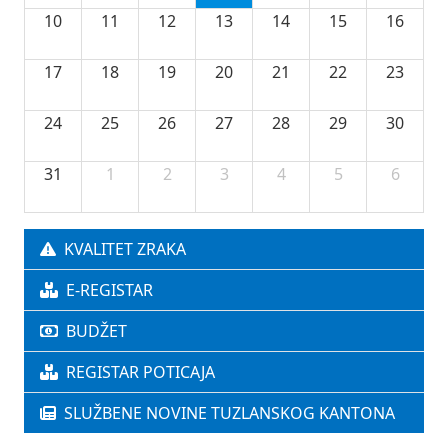
10
11
12
13
14
15
16
17
18
19
20
21
22
23
24
25
26
27
28
29
30
31
1
2
3
4
5
6
KVALITET ZRAKA
E-REGISTAR
BUDŽET
REGISTAR POTICAJA
SLUŽBENE NOVINE TUZLANSKOG KANTONA