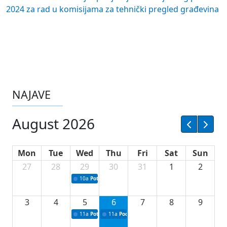
2024 za rad u komisijama za tehnički pregled građevina
NAJAVE
August 2026
Mon
Tue
Wed
Thu
Fri
Sat
Sun
27
28
29
30
31
1
2
10a
Potpisivanje ugovora sa neprofitnim organizacijama
3
4
5
6
7
8
9
11a
Potpisivanje ugovora o stipendijama za srednjoškolce
11a
Podrška razvoju vodne infrastrukture u Tu