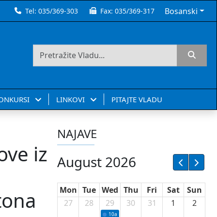
Bosanski
Tel:
035/369-303
Fax:
035/369-317
KONKURSI
LINKOVI
PITAJTE VLADU
NAJAVE
ove iz
August 2026
Mon
Tue
Wed
Thu
Fri
Sat
Sun
tona
27
28
29
30
31
1
2
10a
Potpisivanje ugovora sa neprofitnim or