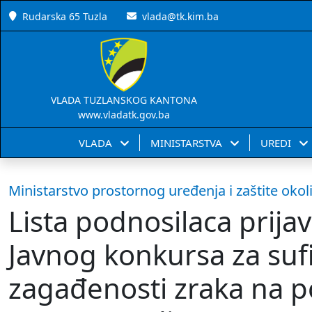
Rudarska 65 Tuzla
vlada@tk.kim.ba
VLADA TUZLANSKOG KANTONA
www.vladatk.gov.ba
VLADA
MINISTARSTVA
UREDI
Ministarstvo prostornog uređenja i zaštite okol
Lista podnosilaca prijav
Javnog konkursa za suf
zagađenosti zraka na 