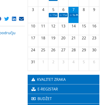
3
4
5
6
7
8
9
11a
Potpisivanje ugovora o stipendijama za 
11a
Podrška razvoju vodne infrastr
9a
Početak izgradnje nove f
10
11
12
13
14
15
16
 području
17
18
19
20
21
22
23
24
25
26
27
28
29
30
31
1
2
3
4
5
6
KVALITET ZRAKA
E-REGISTAR
BUDŽET