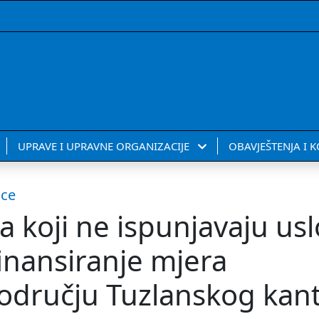
UPRAVE I UPRAVNE ORGANIZACIJE
OBAVJEŠTENJA I 
ice
a koji ne ispunjavaju usl
inansiranje mjera
području Tuzlanskog kan