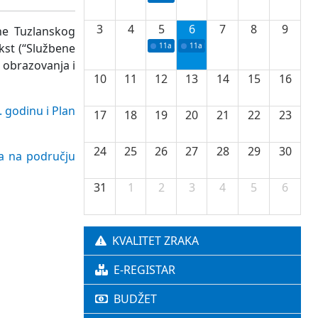
3
4
5
6
7
8
9
ne Tuzlanskog
kst (“Službene
11a
Potpisivanje ugovora o stipendijama za 
11a
Podrška razvoju vodne infrastr
o obrazovanja i
10
11
12
13
14
15
16
 godinu i Plan
17
18
19
20
21
22
23
24
25
26
27
28
29
30
la na području
31
1
2
3
4
5
6
KVALITET ZRAKA
E-REGISTAR
BUDŽET