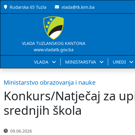
Rudarska 65 Tuzla
vlada@tk.kim.ba
VLADA TUZLANSKOG KANTONA
www.vladatk.gov.ba
VLADA
MINISTARSTVA
UREDI
Ministarstvo obrazovanja i nauke
Konkurs/Natječaj za upi
srednjih škola
09.06.2026