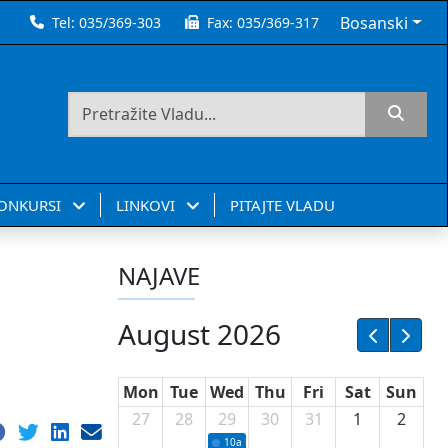
Bosanski
Tel:
035/369-303
Fax:
035/369-317
KONKURSI
LINKOVI
PITAJTE VLADU
NAJAVE
August 2026
Mon
Tue
Wed
Thu
Fri
Sat
Sun
27
28
29
30
31
1
2
10a
Potpisivanje ugovora sa neprofitnim or