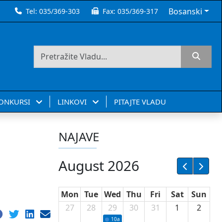
Bosanski
Tel:
035/369-303
Fax:
035/369-317
KONKURSI
LINKOVI
PITAJTE VLADU
NAJAVE
August 2026
Mon
Tue
Wed
Thu
Fri
Sat
Sun
27
28
29
30
31
1
2
10a
Potpisivanje ugovora sa neprofitnim or