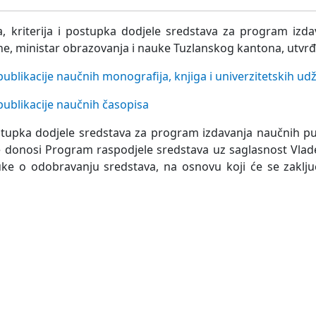
a, kriterija i postupka dodjele sredstava za program izd
ine, ministar obrazovanja i nauke Tuzlanskog kantona, utvr
ublikacije naučnih monografija, knjiga i univerzitetskih ud
publikacije naučnih časopisa
ostupka dodjele sredstava za program izdavanja naučnih pub
e donosi Program raspodjele sredstava uz saglasnost Vla
ke o odobravanju sredstava, na osnovu koji će se zaklju