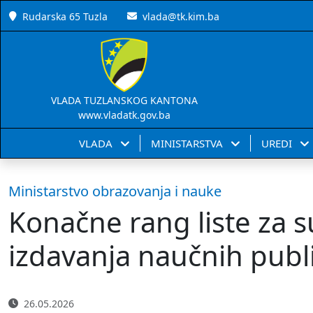
Rudarska 65 Tuzla
vlada@tk.kim.ba
VLADA TUZLANSKOG KANTONA
www.vladatk.gov.ba
VLADA
MINISTARSTVA
UREDI
Ministarstvo obrazovanja i nauke
Konačne rang liste za s
izdavanja naučnih publi
26.05.2026