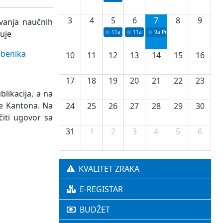
3
4
5
6
7
8
9
avanja naučnih
đuje
11a
Potpisivanje ugovora o stipendijama za 
11a
Podrška razvoju vodne infrastr
9a
Početak izgradnje nove f
žbenika
10
11
12
13
14
15
16
17
18
19
20
21
22
23
likacija, a na
de Kantona. Na
24
25
26
27
28
29
30
čiti ugovor sa
31
1
2
3
4
5
6
KVALITET ZRAKA
E-REGISTAR
BUDŽET