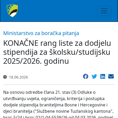
Ministarstvo za boračka pitanja
KONAČNE rang liste za dodjelu
stipendija za školsku/studijsku
2025/2026. godinu
18.06.2026
Na osnovu odredbe člana 21. stav (3) Odluke o
utvrđivanju uvjeta, ograničenja, kriterija i postupka
dodjele stipendija braniteljima Bosne i Hercegovine i
djeci branitelja ("Službene novine Tuzlanskog kantona",
broj: 5/24 i broj: 02/1-04-5539/26 od 04.03.2026. godine),