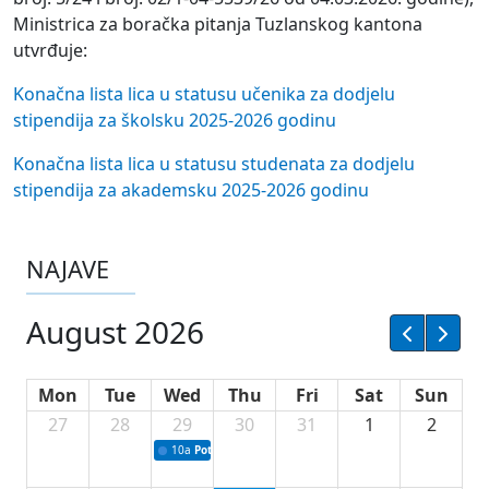
Ministrica za boračka pitanja Tuzlanskog kantona
utvrđuje:
Konačna lista lica u statusu učenika za dodjelu
stipendija za školsku 2025-2026 godinu
Konačna lista lica u statusu studenata za dodjelu
stipendija za akademsku 2025-2026 godinu
NAJAVE
August 2026
Mon
Tue
Wed
Thu
Fri
Sat
Sun
27
28
29
30
31
1
2
10a
Potpisivanje ugovora sa neprofitnim organizacijama