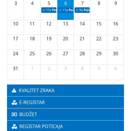
3
4
5
6
7
8
9
11a
Potpisivanje ugovora o stipendijama za srednjoškolce
11a
Podrška razvoju vodne infrastrukture u Tu
9a
Početak izgradnje nove fiskultur
10
11
12
13
14
15
16
17
18
19
20
21
22
23
24
25
26
27
28
29
30
31
1
2
3
4
5
6
KVALITET ZRAKA
E-REGISTAR
BUDŽET
REGISTAR POTICAJA