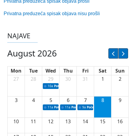
Privatna preduzeća spisak objava prošli
Privatna preduzeća spisak objava nisu prošli
NAJAVE
August 2026
Mon
Tue
Wed
Thu
Fri
Sat
Sun
27
28
29
30
31
1
2
10a
Potpisivanje ugovora sa neprofitnim organizacijama
3
4
5
6
7
8
9
11a
Potpisivanje ugovora o stipendijama za srednjoškolce
11a
Podrška razvoju vodne infrastrukture u Tu
9a
Početak izgradnje nove fiskultur
10
11
12
13
14
15
16