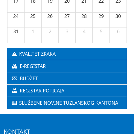
17
18
19
20
21
22
23
24
25
26
27
28
29
30
31
1
2
3
4
5
6
KVALITET ZRAKA
E-REGISTAR
BUDŽET
REGISTAR POTICAJA
SLUŽBENE NOVINE TUZLANSKOG KANTONA
KONTAKT