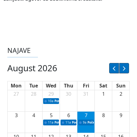
NAJAVE
August 2026
Mon
Tue
Wed
Thu
Fri
Sat
Sun
27
28
29
30
31
1
2
10a
Potpisivanje ugovora sa neprofitnim organizacijama
3
4
5
6
7
8
9
11a
Potpisivanje ugovora o stipendijama za srednjoškolce
11a
Podrška razvoju vodne infrastrukture u Tu
9a
Početak izgradnje nove fiskultur
10
11
12
13
14
15
16