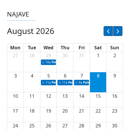
NAJAVE
August 2026
Mon
Tue
Wed
Thu
Fri
Sat
Sun
27
28
29
30
31
1
2
10a
Potpisivanje ugovora sa neprofitnim organizacijama
3
4
5
6
7
8
9
11a
Potpisivanje ugovora o stipendijama za srednjoškolce
11a
Podrška razvoju vodne infrastrukture u Tu
9a
Početak izgradnje nove fiskultur
10
11
12
13
14
15
16
17
18
19
20
21
22
23
24
25
26
27
28
29
30